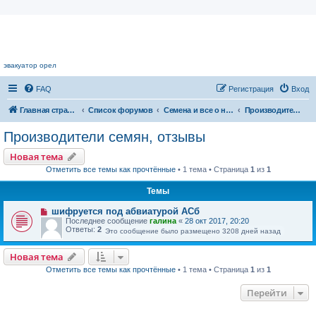
Цветочный форум.
эвакуатор орел
FAQ
Регистрация
Вход
Главная страница
Список форумов
Семена и все о них
Производители семян, отзывы
Производители семян, отзывы
Новая тема
Отметить все темы как прочтённые
• 1 тема • Страница
1
из
1
Темы
шифруется под абвиатурой АСб
Последнее сообщение
галина
«
28 окт 2017, 20:20
Ответы:
2
Это сообщение было размещено 3208 дней назад
Новая тема
Отметить все темы как прочтённые
• 1 тема • Страница
1
из
1
Перейти