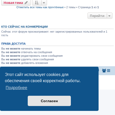
Новая тема
Отметить все темы как прочтённые
• 2 темы • Страница
1
из
1
Перейти
КТО СЕЙЧАС НА КОНФЕРЕНЦИИ
Сейчас этот форум просматривают: нет зарегистрированных пользователей и 1
гость
ПРАВА ДОСТУПА
Вы
не можете
начинать темы
Вы
не можете
отвечать на сообщения
Вы
не можете
редактировать свои сообщения
Вы
не можете
удалять свои сообщения
Вы
не можете
добавлять вложения
Главная страница
Список форумов
Этот сайт использует cookies для
Конфиденциальность
|
Правила
обеспечения своей корректной работы.
Аналитика Ozon для продавцов
Подробнее
Согласен