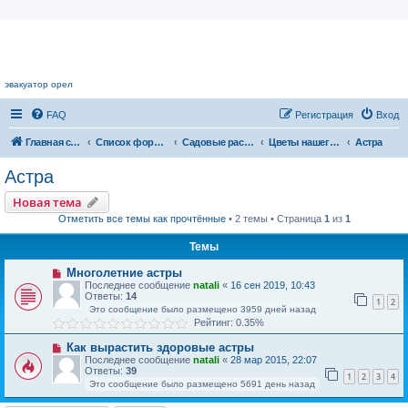
Цветочный форум.
эвакуатор орел
FAQ
Регистрация
Вход
Главная страница
Список форумов
Садовые растения
Цветы нашего сада
Астра
Астра
Новая тема
Отметить все темы как прочтённые
• 2 темы • Страница
1
из
1
Темы
Многолетние астры
Последнее сообщение
natali
«
16 сен 2019, 10:43
Ответы:
14
1
2
Это сообщение было размещено 3959 дней назад
Рейтинг: 0.35%
Как вырастить здоровые астры
Последнее сообщение
natali
«
28 мар 2015, 22:07
Ответы:
39
1
2
3
4
Это сообщение было размещено 5691 день назад