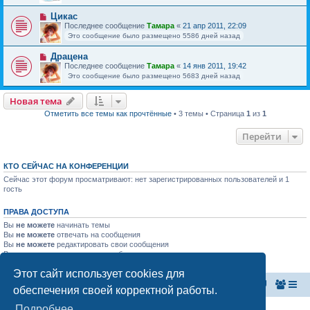
Цикас
Последнее сообщение
Тамара
«
21 апр 2011, 22:09
Это сообщение было размещено 5586 дней назад
Драцена
Последнее сообщение
Тамара
«
14 янв 2011, 19:42
Это сообщение было размещено 5683 дней назад
Новая тема
Отметить все темы как прочтённые
• 3 темы • Страница
1
из
1
Перейти
КТО СЕЙЧАС НА КОНФЕРЕНЦИИ
Сейчас этот форум просматривают: нет зарегистрированных пользователей и 1
гость
ПРАВА ДОСТУПА
Вы
не можете
начинать темы
Вы
не можете
отвечать на сообщения
Вы
не можете
редактировать свои сообщения
Вы
не можете
удалять свои сообщения
Вы
не можете
добавлять вложения
Этот сайт использует cookies для
Главная страница
Список форумов
обеспечения своей корректной работы.
Подробнее
Конфиденциальность
|
Правила