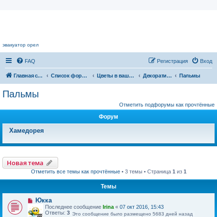
Цветочный форум.
эвакуатор орел
FAQ
Регистрация
Вход
Главная страница
Список форумов
Цветы в вашем доме
Декоративнолиственные растения
Пальмы
Пальмы
Отметить подфорумы как прочтённые
Форум
Хамедорея
Новая тема
Отметить все темы как прочтённые
• 3 темы • Страница
1
из
1
Темы
Юкка
Последнее сообщение
Irina
«
07 окт 2016, 15:43
Ответы:
3
Это сообщение было размещено 5683 дней назад