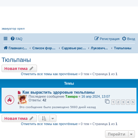
Цветочный форум.
эвакуатор орел
FAQ
Регистрация
Вход
Главная страница
Список форумов
Садовые растения
Луковичные растения
Тюльпаны
Тюльпаны
Новая тема
Отметить все темы как прочтённые
• 0 тем • Страница
1
из
1
Темы
Как вырастить здоровые тюльпаны
Последнее сообщение
Тамара
«
16 апр 2024, 13:07
Ответы:
42
1
2
3
4
5
Это сообщение было размещено 5693 дней назад
Новая тема
Отметить все темы как прочтённые
• 0 тем • Страница
1
из
1
Перейти