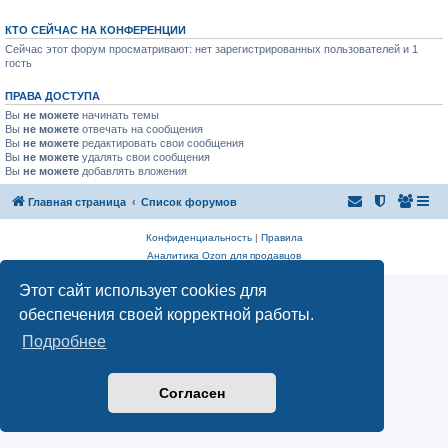
КТО СЕЙЧАС НА КОНФЕРЕНЦИИ
Сейчас этот форум просматривают: нет зарегистрированных пользователей и 1
гость
ПРАВА ДОСТУПА
Вы
не можете
начинать темы
Вы
не можете
отвечать на сообщения
Вы
не можете
редактировать свои сообщения
Вы
не можете
удалять свои сообщения
Вы
не можете
добавлять вложения
Главная страница
Список форумов
Конфиденциальность
|
Правила
Аналитика Ozon для продавцов
Этот сайт использует cookies для
обеспечения своей корректной работы.
Подробнее
Согласен