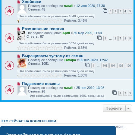
Хвойники
Последнее сообщение
natali
«
12 июн 2020, 17:30
Ответы:
45
1
2
3
4
5
Это сообщение было размещено 4649 дней назад
Рейтинг: 3.46%
Размножение георгин
Последнее сообщение
April
«
30 мар 2020, 11:54
Ответы:
87
1
6
7
8
9
…
Это сообщение было размещено 5674 дней назад
Рейтинг: 0.35%
Выращиваем эустому из семян.
Последнее сообщение
Тамара
«
05 янв 2020, 17:42
Ответы:
1051
1
103
104
105
106
…
Это сообщение было размещено 5664 дней назад
Рейтинг: 1.38%
Подзимние посевы
Последнее сообщение
natali
«
25 ноя 2019, 13:08
Ответы:
26
1
2
3
Это сообщение было размещено 3951 день назад
Перейти
КТО СЕЙЧАС НА КОНФЕРЕНЦИИ
Сейчас этот форум просматривают: нет зарегистрированных пользователей и 1
гость