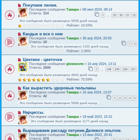
Покупаем лилии.
Последнее сообщение
Тамара
«
08 июл 2024, 08:14
Ответы:
314
1
29
30
31
32
…
Это сообщение было размещено 5658 дней назад
Рейтинг: 10.03%
Кандык и все о нем
Последнее сообщение
Тамара
«
30 апр 2024, 20:50
Ответы:
10
1
2
Это сообщение было размещено 2150 дней назад
Рейтинг: 1.04%
Цветики - цветочки
Последнее сообщение
glowworm
«
16 апр 2024, 13:11
Ответы:
2500
1
248
249
250
251
…
Это сообщение было размещено 4942 дней назад
Рейтинг: 70.59%
Как вырастить здоровые тюльпаны
Последнее сообщение
Тамара
«
16 апр 2024, 13:07
Ответы:
42
1
2
3
4
5
Это сообщение было размещено 5689 дней назад
Нарциссы.
Последнее сообщение
Тамара
«
18 май 2023, 15:22
Это сообщение было размещено 1177 дней назад
Выращиваем рассаду петунии.Делимся опытом.
Последнее сообщение
Тамара
«
13 июн 2022, 20:41
Ответы:
574