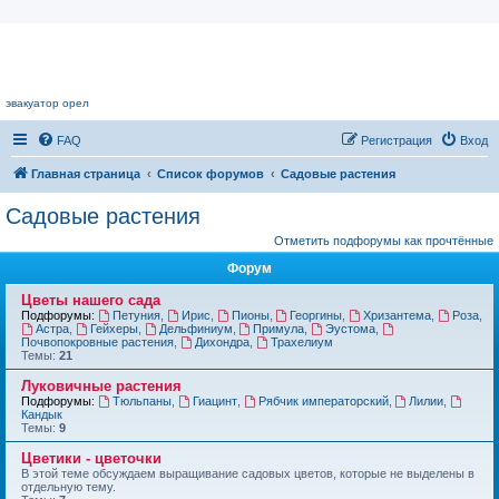
Цветочный форум.
эвакуатор орел
FAQ
Регистрация
Вход
Главная страница
Список форумов
Садовые растения
Садовые растения
Отметить подфорумы как прочтённые
Форум
Цветы нашего сада
Подфорумы:
Петуния
,
Ирис
,
Пионы
,
Георгины
,
Хризантема
,
Роза
,
Астра
,
Гейхеры
,
Дельфиниум
,
Примула
,
Эустома
,
Почвопокровные растения
,
Дихондра
,
Трахелиум
Темы:
21
Луковичные растения
Подфорумы:
Тюльпаны
,
Гиацинт
,
Рябчик императорский
,
Лилии
,
Кандык
Темы:
9
Цветики - цветочки
В этой теме обсуждаем выращивание садовых цветов, которые не выделены в
отдельную тему.