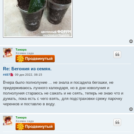
Тамара
Хозяин сада
Re: Бегония из семян.
Н
#457
09 дек 2022, 08:15
е
п
Вчера было полнолуние ... не знала и посадила бегошки, не
р
придерживаюсь лунного календаря, но в дни новолуния и
о
ч
полнолуния стараюсь не сажать и не сеять, теперь не знаю что и
и
думать, пока есть с чего взять, для подстраховки срежу парочку
т
а
черенков и поставлю в воду.
н
н
о
е
Тамара
с
Хозяин сада
о
о
б