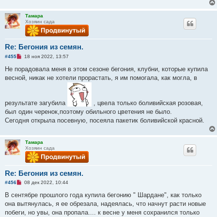
т
а
н
Тамара
н
Хозяин сада
о
е
с
о
Re: Бегония из семян.
о
Н
б
#455
18 ноя 2022, 13:57
е
щ
п
е
Не порадовала меня в этом сезоне бегония, клубни, которые купила
р
н
весной, никак не хотели прорастать, я им помогала, как могла, в
о
и
ч
е
и
т
результате загубила
, цвела только боливийская розовая,
а
н
был один черенок,поэтому обильного цветения не было.
н
Сегодня открыла посевную, посеяла пакетик боливийской красной.
о
е
с
о
Тамара
о
Хозяин сада
б
щ
е
н
Re: Бегония из семян.
и
е
Н
#456
08 дек 2022, 10:44
е
п
В сентябре прошлого года купила бегонию " Шардане", как только
р
она вытянулась, я ее обрезала, надеялась, что начнут расти новые
о
ч
побеги, но увы, она пропала.... к весне у меня сохранился только
и