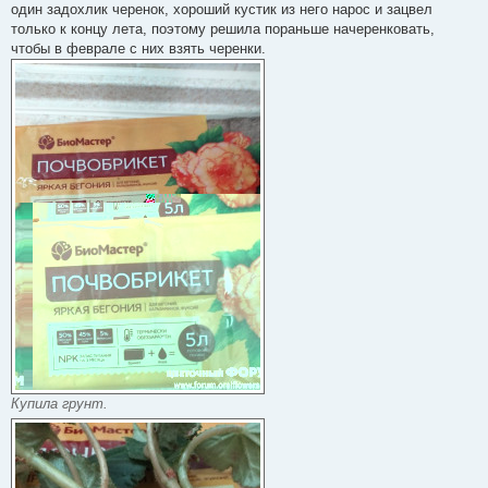
один задохлик черенок, хороший кустик из него нарос и зацвел
т
а
только к концу лета, поэтому решила пораньше начеренковать,
н
чтобы в феврале с них взять черенки.
н
о
е
с
о
о
б
щ
е
н
и
е
Купила грунт.