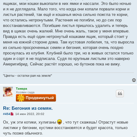
и
ящиках, мои кошки выкопали в них ямки и нассали. Это было ночью
т
а
и я не доглядела. Мало того, что когда они копали порвали корни и
н
листья растений, так ещё и кошачья моча сильно пожгла те корни,
н
о
что остались нетронутыми. Растения не погибли, но до сих пор
е
восстанавливаются. Погибшие листья пришлось удалить и теперь
с
о
вид в щиках очень жалкий. Мне очень жаль, такое у меня впервые.
о
Правда есть ещё один нетронутый кошками ящик, который стоит у
б
щ
меня на южной стороне дома. Там кустовая лобелия, та, что выросла
е
из сильно просроченных семян и бегония, которая очень поздно
н
и
проснулась из клубня. Клубней было три, но в живых остался только
е
один и сорт я не подписала. Судя по крупным листьям это наверно
Америгибрид. Сейчас растёт хорошо, но бутонов пока не вижу.
"Цветы - остатки рая на земле"
Тамара
Хозяин сада
Re: Бегония из семян.
Н
#454
14 июн 2022, 20:02
е
п
Ох, уж эти котики, хулиганы
, что тут скажешь! Отрастут новые
р
листики у бегонии, кустики восстановятся и будет красота, только
о
ч
чуть позже обычного.
и