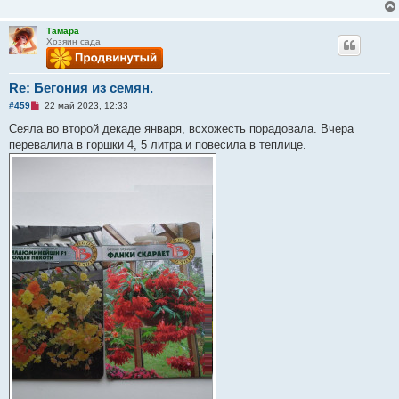
Тамара
Хозяин сада
Re: Бегония из семян.
Н
#459
22 май 2023, 12:33
е
п
Сеяла во второй декаде января, всхожесть порадовала. Вчера
р
перевалила в горшки 4, 5 литра и повесила в теплице.
о
ч
и
т
а
н
н
о
е
с
о
о
б
щ
е
н
и
е