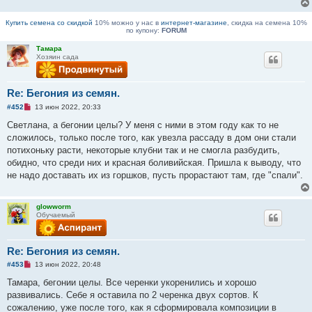
и
т
Купить семена со скидкой
10% можно у нас в
интернет-магазине
, скидка на семена 10%
а
по купону:
FORUM
н
н
Тамара
о
Хозяин сада
е
с
о
о
Re: Бегония из семян.
б
щ
Н
#452
13 июн 2022, 20:33
е
е
н
п
Светлана, а бегонии целы? У меня с ними в этом году как то не
и
р
е
сложилось, только после того, как увезла рассаду в дом они стали
о
ч
потихоньку расти, некоторые клубни так и не смогла разбудить,
и
обидно, что среди них и красная боливийская. Пришла к выводу, что
т
а
не надо доставать их из горшков, пусть прорастают там, где "спали".
н
н
о
е
glowworm
с
Обучаемый
о
о
б
щ
Re: Бегония из семян.
е
Н
#453
13 июн 2022, 20:48
н
е
и
п
Тамара, бегонии целы. Все черенки укоренились и хорошо
е
р
развивались. Себе я оставила по 2 черенка двух сортов. К
о
ч
сожалению, уже после того, как я сформировала композиции в