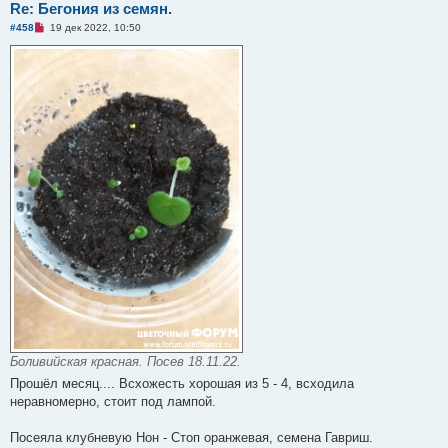
щ
Re: Бегония из семян.
е
Н
#458
19 дек 2022, 10:50
н
е
и
п
е
р
о
ч
и
т
а
н
н
о
е
с
о
о
б
щ
е
н
и
е
Боливийская красная. Посев 18.11.22.
Прошёл месяц.... Всхожесть хорошая из 5 - 4, всходила
неравномерно, стоит под лампой.
Посеяла клубневую Нон - Стоп оранжевая, семена Гавриш.