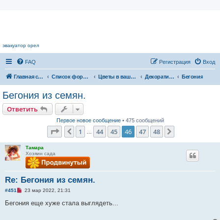
Цветочный форум.
эвакуатор орел
FAQ
Регистрация
Вход
Главная страница
Список форумов
Цветы в вашем доме
Декоративноцветущие растения
Бегония
Бегония из семян.
Ответить
Первое новое сообщение
• 475 сообщений
Страница
46
из
48
1
44
45
46
47
48
Пред.
След.
…
Тамара
Хозяин сада
Re: Бегония из семян.
Н
#451
23 мар 2022, 21:31
е
п
Бегония еще хуже стала выглядеть...
р
о
ч