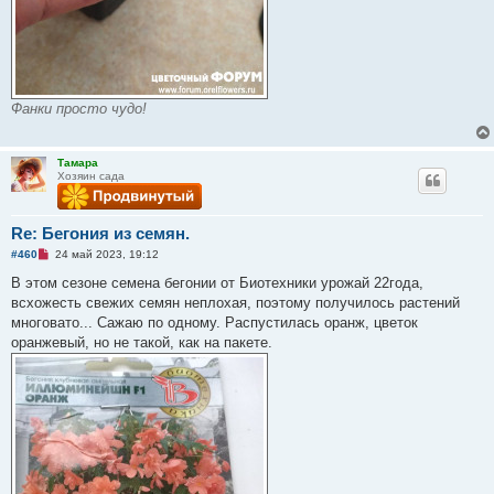
Фанки просто чудо!
Тамара
Хозяин сада
Re: Бегония из семян.
Н
#460
24 май 2023, 19:12
е
п
В этом сезоне семена бегонии от Биотехники урожай 22года,
р
всхожесть свежих семян неплохая, поэтому получилось растений
о
ч
многовато... Сажаю по одному. Распустилась оранж, цветок
и
оранжевый, но не такой, как на пакете.
т
а
н
н
о
е
с
о
о
б
щ
е