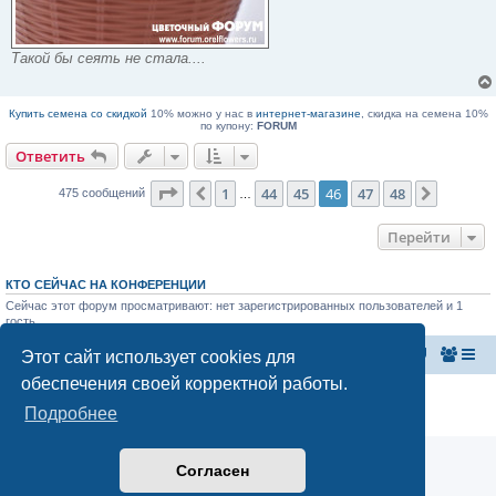
Такой бы сеять не стала....
Купить семена со скидкой
10% можно у нас в
интернет-магазине
, скидка на семена 10%
по купону:
FORUM
Ответить
Страница
46
из
48
1
44
45
46
47
48
Пред.
След.
475 сообщений
…
Перейти
КТО СЕЙЧАС НА КОНФЕРЕНЦИИ
Сейчас этот форум просматривают: нет зарегистрированных пользователей и 1
гость
Этот сайт использует cookies для
Главная страница
Список форумов
обеспечения своей корректной работы.
Конфиденциальность
|
Правила
Подробнее
Аналитика Ozon для продавцов
Согласен