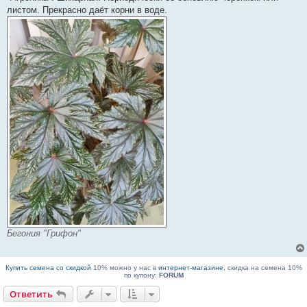
ч
листом. Прекрасно даёт корни в воде.
и
т
а
н
н
о
е
с
о
о
б
щ
е
н
и
е
Бегония "Грифон"
Купить семена со скидкой
10% можно у нас в
интернет-магазине
, скидка на семена 10%
по купону:
FORUM
Ответить