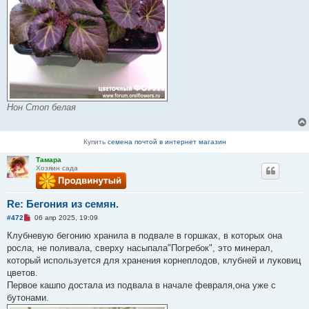
Нон Стоп белая
Купить
семена почтой в интернет магазин
Тамара
Хозяин сада
Re: Бегония из семян.
Н
#472
06 апр 2025, 19:09
е
п
Клубневую бегонию хранила в подвале в горшках, в которых она
р
росла, не поливала, сверху насыпала"Погребок", это минерал,
о
ч
который используется для хранения корнеплодов, клубней и луковиц
и
цветов.
т
а
Первое кашпо достала из подвала в начале февраля,она уже с
н
бутонами.
н
о