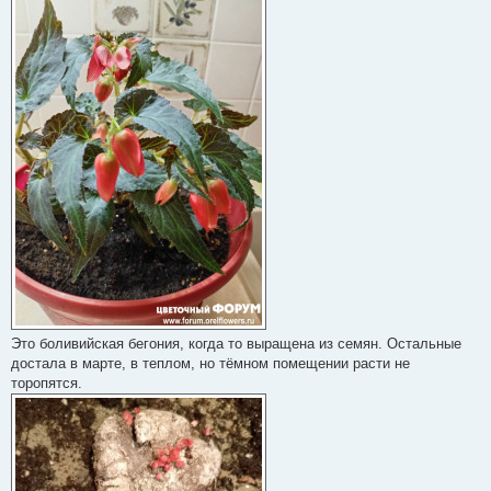
е
с
о
о
б
щ
е
н
и
е
Это боливийская бегония, когда то выращена из семян. Остальные
достала в марте, в теплом, но тёмном помещении расти не
торопятся.