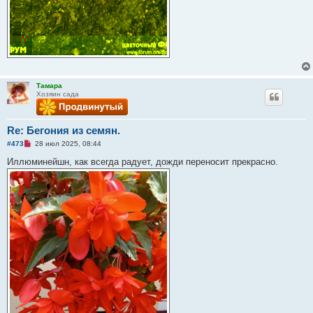
Тамара
Хозяин сада
Re: Бегония из семян.
Н
#473
28 июл 2025, 08:44
е
п
Иллюминейшн, как всегда радует, дожди переносит прекрасно.
р
о
ч
и
т
а
н
н
о
е
с
о
о
б
щ
е
н
и