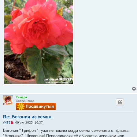
Тамара
Хозяин сада
Re: Бегония из семян.
Н
#475
09 окт 2025, 16:37
е
п
Бегония " Грифон ", уже не помню когда сеяла семенами от фирмы
р
"Агроника". Шикарная! Периодически её обновляю черенком или
о