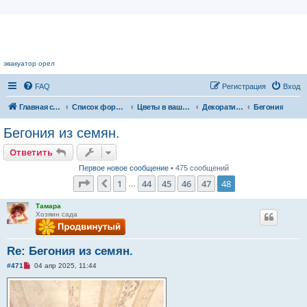
Цветочный форум.
эвакуатор орел
FAQ
Регистрация
Вход
Главная страница
Список форумов
Цветы в вашем доме
Декоративноцветущие растения
Бегония
Бегония из семян.
Ответить
Первое новое сообщение
• 475 сообщений
Страница
48
из
48
1
44
45
46
47
48
Пред.
…
Тамара
Хозяин сада
Re: Бегония из семян.
Н
#471
04 апр 2025, 11:44
е
п
р
о
ч