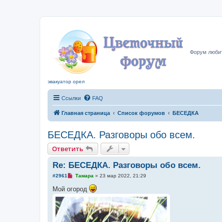
Цвето
Форум любит
эвакуатор орел
Ссылки
FAQ
Главная страница
Список форумов
БЕСЕДКА
БЕСЕДКА. Разговоры обо всем.
Ответить
Re: БЕСЕДКА. Разговоры обо всем.
Н
#2961
Тамара
»
23 мар 2022, 21:29
е
п
Мой огород
р
о
ч
и
т