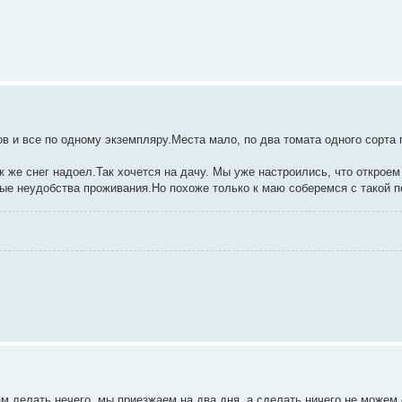
ов и все по одному экземпляру.Места мало, по два томата одного сорта
к же снег надоел.Так хочется на дачу. Мы уже настроились, что открое
ые неудобства проживания.Но похоже только к маю соберемся с такой п
ам делать нечего, мы приезжаем на два дня, а сделать ничего не можем