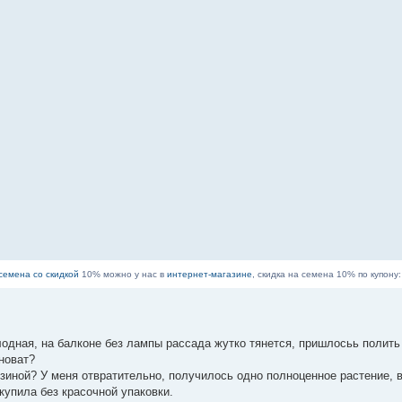
семена со скидкой
10% можно у нас в
интернет-магазине
, скидка на семена 10% по купону
одная, на балконе без лампы рассада жутко тянется, пришлосьь полить
новат?
язиной? У меня отвратительно, получилось одно полноценное растение, 
купила без красочной упаковки.