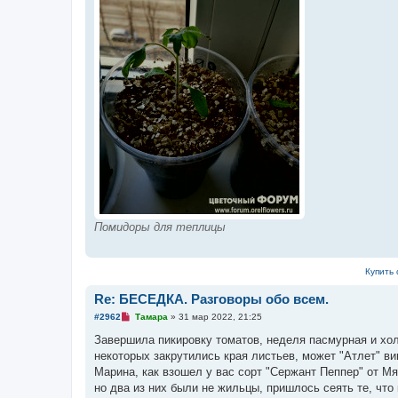
Помидоры для теплицы
Купить 
Re: БЕСЕДКА. Разговоры обо всем.
Н
#2962
Тамара
»
31 мар 2022, 21:25
е
п
Завершила пикировку томатов, неделя пасмурная и хол
р
некоторых закрутились края листьев, может "Атлет" ви
о
ч
Марина, как взошел у вас сорт "Сержант Пеппер" от М
и
но два из них были не жильцы, пришлось сеять те, что 
т