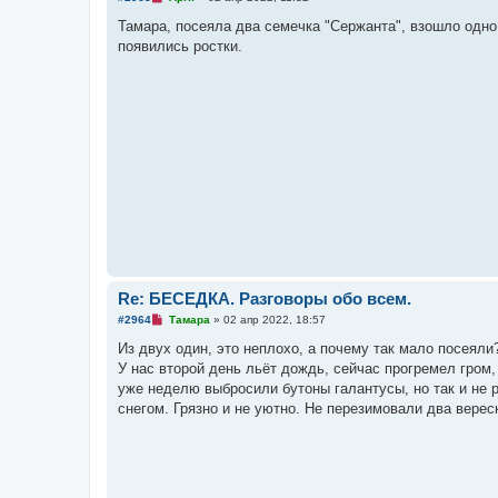
е
п
Тамара, посеяла два семечка "Сержанта", взошло одно
р
появились ростки.
о
ч
и
т
а
н
н
о
е
с
о
о
б
щ
е
н
и
е
Re: БЕСЕДКА. Разговоры обо всем.
Н
#2964
Тамара
»
02 апр 2022, 18:57
е
п
Из двух один, это неплохо, а почему так мало посеяли?
р
У нас второй день льёт дождь, сейчас прогремел гром,
о
ч
уже неделю выбросили бутоны галантусы, но так и не 
и
снегом. Грязно и не уютно. Не перезимовали два верес
т
а
н
н
о
е
с