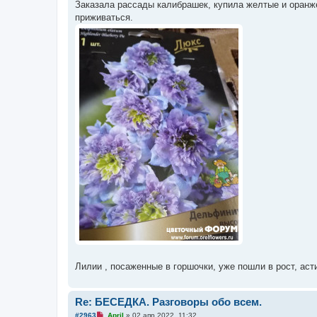
а
Заказала рассады калибрашек, купила желтые и оранже
н
приживаться.
н
о
е
с
о
о
б
щ
е
н
и
е
Лилии , посаженные в горшочки, уже пошли в рост, асти
Re: БЕСЕДКА. Разговоры обо всем.
Н
#2963
April
»
02 апр 2022, 11:32