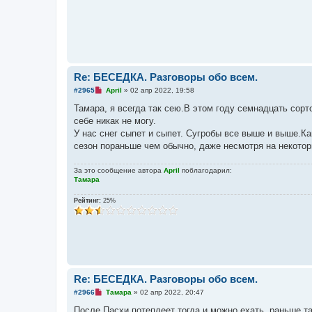
о
о
б
щ
е
н
и
е
Re: БЕСЕДКА. Разговоры обо всем.
Н
#2965
April
»
02 апр 2022, 19:58
е
п
Тамара, я всегда так сею.В этом году семнадцать сорт
р
себе никак не могу.
о
ч
У нас снег сыпет и сыпет. Сугробы все выше и выше.Ка
и
сезон пораньше чем обычно, даже несмотря на некотор
т
а
н
За это сообщение автора
April
поблагодарил:
н
Тамара
о
е
с
Рейтинг:
25%
о
о
б
щ
е
н
и
е
Re: БЕСЕДКА. Разговоры обо всем.
Н
#2966
Тамара
»
02 апр 2022, 20:47
е
п
После Пасхи потеплеет тогда и можно ехать, раньше т