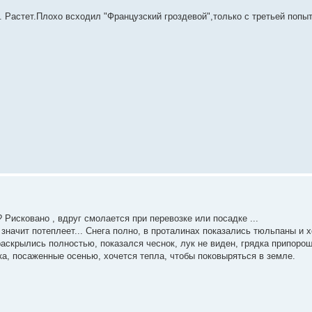
. Растет.Плохо всходил "Французский гроздевой",только с третьей попы
 Рисковано , вдруг смолается при перевозке или посадке ...
 значит потеплеет... Снега полно, в проталинах показались тюльпаны и х
раскрылись полностью, показался чеснок, лук не виден, грядка припоро
ка, посаженные осенью, хочется тепла, чтобы поковыряться в земле.