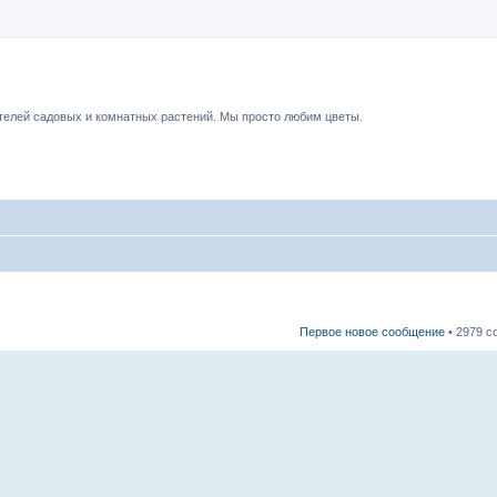
чный форум.
елей садовых и комнатных растений. Мы просто любим цветы.
Первое новое сообщение
• 2979 