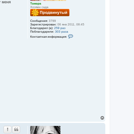
у меня
а
Тамара
л
Хозяин сада
у
Сообщения:
3799
Зарегистрирован:
06 янв 2011, 08:45
Благодарил (а):
259 раз
Поблагодарили:
303 раза
К
Контактная информация:
о
н
т
а
к
т
н
а
я
и
н
ф
о
р
м
а
ц
и
я
п
о
л
В
ь
з
е
о
р
в
н
а