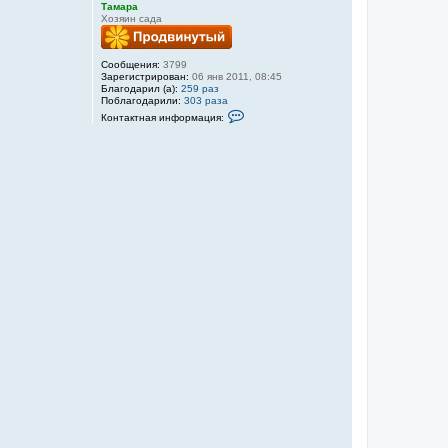
Тамара
Хозяин сада
Сообщения:
3799
Зарегистрирован:
06 янв 2011, 08:45
Благодарил (а):
259 раз
Поблагодарили:
303 раза
К
Контактная информация:
о
н
т
а
к
т
н
а
я
и
н
ф
о
р
м
а
ц
и
я
п
о
л
ь
з
о
в
а
т