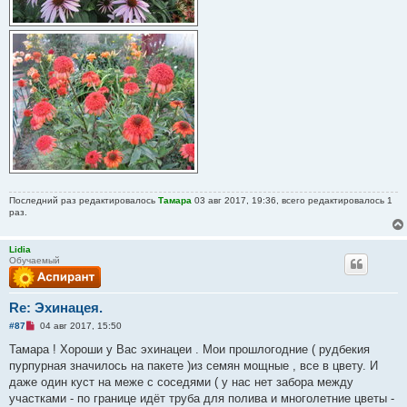
с
о
о
б
щ
е
н
и
е
Последний раз редактировалось
Тамара
03 авг 2017, 19:36, всего редактировалось 1
раз.
Lidia
Обучаемый
Re: Эхинацея.
Н
#87
04 авг 2017, 15:50
е
п
Тамара ! Хороши у Вас эхинацеи . Мои прошлогодние ( рудбекия
р
пурпурная значилось на пакете )из семян мощные , все в цвету. И
о
ч
даже один куст на меже с соседями ( у нас нет забора между
и
участками - по границе идёт труба для полива и многолетние цветы -
т