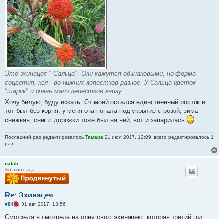
щ
е
н
и
е
Это эхинацея " Сальца". Они кажутся одинаковыми, но форма
соцветия, кол - во нижних лепестков разное. У Сальца цветок
"шарик" и очень мало лепестков внизу...
Хочу белую, буду искать. От моей остался единственный росток и
тот был без корня, у меня она попала под укрытие с розой, зима
снежная, снег с дорожки тоже был на ней, вот и запарилась
.
Последний раз редактировалось
Тамара
21 июл 2017, 12:09, всего редактировалось 1
раз.
natali
Хозяин сада
Re: Эхинацея.
Н
#84
01 авг 2017, 13:56
е
п
Смотрела я смотрела на одну свою эхинацею, которая третий год