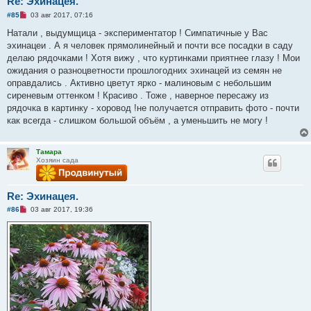
Re: Эхинацея.
Н
#85
03 авг 2017, 07:16
е
п
Натали , выдумщица - экспериментатор ! Симпатичные у Вас
р
эхинацеи . А я человек прямолинейный и почти все посадки в саду
о
ч
делаю рядочками ! Хотя вижу , что куртинками приятнее глазу ! Мои
и
ожидания о разноцветности прошлогодних эхинацей из семян не
т
а
оправдались . Активно цветут ярко - малиновым с небольшим
н
сиреневым оттенком ! Красиво . Тоже , наверное пересажу из
н
о
рядочка в картинку - хоровод !не получается отправить фото - почти
е
как всегда - слишком большой объём , а уменьшить не могу !
с
о
о
б
Тамара
щ
Хозяин сада
е
н
и
е
Re: Эхинацея.
Н
#86
03 авг 2017, 19:36
е
п
р
о
ч
и
т
а
н
н
о
е