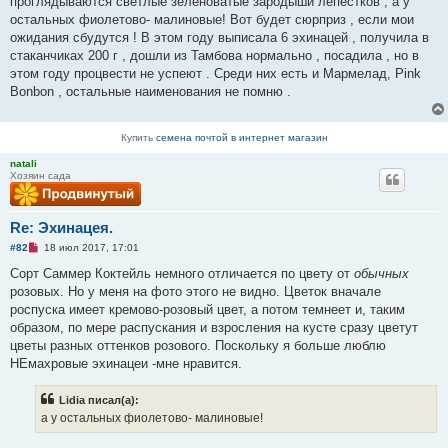
проглядываются светлые зеленоватые зародыши лепестков , а у
и
остальных фиолетово- малиновые! Вот будет сюрприз , если мои
т
а
ожидания сбудутся ! В этом году выписала 6 эхинацей , получила в
н
стаканчиках 200 г , дошли из Тамбова нормально , посадила , но в
н
о
этом году процвести не успеют . Среди них есть и Мармелад, Pink
е
Bonbon , остальные наименования не помню .
с
о
о
б
Купить
семена почтой в интернет магазин
щ
е
natali
н
Хозяин сада
и
е
Re: Эхинацея.
Н
#82
18 июл 2017, 17:01
е
п
Сорт Саммер Коктейль немного отличается по цвету от
обычных
р
розовых. Но у меня на фото этого не видно. Цветок вначале
о
ч
роспуска имеет кремово-розовый цвет, а потом темнеет и, таким
и
образом, по мере распускания и взросления на кусте сразу цветут
т
а
цветы разных оттенков розового. Поскольку я больше люблю
н
НЕмахровые эхинацеи -мне нравится.
н
о
е
Lidia писал(а):
с
о
а у остальных фиолетово- малиновые!
о
б