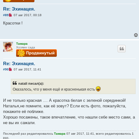
Re: Эхинацея.
Н
#89
07 авг 2017, 00:18
е
п
Красотки !
р
о
ч
и
т
Тамара
а
Хозяин сада
н
н
о
е
Re: Эхинацея.
с
о
Н
#90
07 авг 2017, 11:41
о
е
б
п
щ
р
е
natali писал(а):
о
н
ч
Оказалось, что у меня ещё и красненькая есть
и
и
е
т
а
И не только красная .... А красотка белая с зеленой серединкой!
н
Наталья,не помните, как её зовут? Если есть фото, пожалуйста,
н
о
покажите её поближе.
е
Хорошо посажены, такое впечатление, что нашли себе место сами, а
с
о
не вы их сажали.
о
б
щ
Последний раз редактировалось
Тамара
07 авг 2017, 11:41, всего редактировалось 1
е
раз.