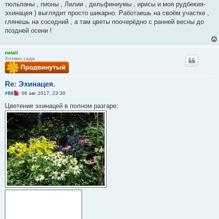
а
тюльпаны , пионы , Лилии , дельфиниумы , ирисы и моя рудбекия-
н
эхинацея ) выглядит просто шикарно. Работаешь на своём участке ,
н
о
глянешь на соседний , а там цветы поочерёдно с ранней весны до
е
поздней осени !
с
о
о
б
natali
щ
Хозяин сада
е
н
и
е
Re: Эхинацея.
Н
#88
06 авг 2017, 23:30
е
п
Цветение эхинацей в полном разгаре:
р
о
ч
и
т
а
н
н
о
е
с
о
о
б
щ
е
н
и
е