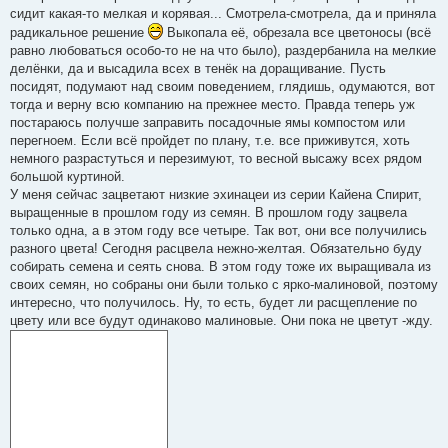
р
сидит какая-то мелкая и корявая... Смотрела-смотрела, да и приняла
о
ч
радикальное решение
Выкопала её, обрезала все цветоносы (всё
и
равно любоваться особо-то не на что было), раздербанила на мелкие
т
а
делёнки, да и высадила всех в тенёк на доращивание. Пусть
н
посидят, подумают над своим поведением, глядишь, одумаются, вот
н
о
тогда и верну всю компанию на прежнее место. Правда теперь уж
е
постараюсь получше заправить посадочные ямы компостом или
с
о
перегноем. Если всё пройдет по плану, т.е. все приживутся, хоть
о
немного разрастуться и перезимуют, то весной высажу всех рядом
б
щ
большой куртиной.
е
У меня сейчас зацветают низкие эхинацеи из серии Кайена Спирит,
н
и
выращенные в прошлом году из семян. В прошлом году зацвела
е
только одна, а в этом году все четыре. Так вот, они все получились
разного цвета! Сегодня расцвела нежно-желтая. Обязательно буду
собирать семена и сеять снова. В этом году тоже их выращивала из
своих семян, но собраны они были только с ярко-малиновой, поэтому
интересно, что получилось. Ну, то есть, будет ли расщепление по
цвету или все будут одинаково малиновые. Они пока не цветут -жду.