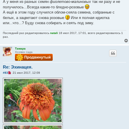
щ
А у меня из разных семян
фиолетово-малиновых
так ни разу и не
е
получилось...Всегда какие-то бледно-розовые
н
и
А ещё в этом году случился облом-сеяла семена, собранные с
е
белых, а зацветают снова розовые
Или я полная идиотка
или...что...? Буду снова собирать и сеять под зиму.
Последний раз редактировалось
natali
18 июл 2017, 17:01, всего редактировалось 1
раз.
Тамара
Хозяин сада
Re: Эхинацея.
Н
#83
21 июл 2017, 12:09
е
п
р
о
ч
и
т
а
н
н
о
е
с
о
о
б