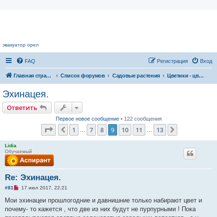
Цветочный форум.
эвакуатор орел
FAQ
Регистрация
Вход
Главная страница
Список форумов
Садовые растения
Цветики - цветочки
Эхинацея.
Ответить
Первое новое сообщение
• 122 сообщения
Страница
9
из
13
1
7
8
9
10
11
13
Пред.
След.
…
…
Lidia
Обучаемый
Re: Эхинацея.
Н
#81
17 июл 2017, 22:21
е
п
Мои эхинацеи прошлогодние и давнишние только набирают цвет и
р
почему- то кажется , что две из них будут не пурпурными ! Пока
о
ч