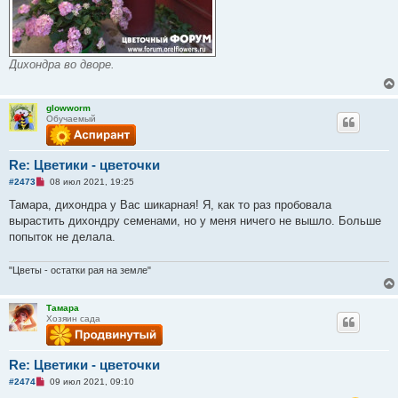
Дихондра во дворе.
glowworm
Обучаемый
Re: Цветики - цветочки
Н
#2473
08 июл 2021, 19:25
е
п
Тамара, дихондра у Вас шикарная! Я, как то раз пробовала
р
вырастить дихондру семенами, но у меня ничего не вышло. Больше
о
ч
попыток не делала.
и
т
а
"Цветы - остатки рая на земле"
н
н
о
Тамара
е
Хозяин сада
с
о
о
б
Re: Цветики - цветочки
щ
е
Н
#2474
09 июл 2021, 09:10
н
е
и