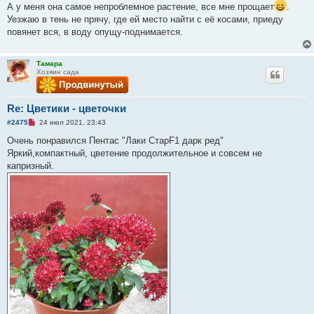
п
е
А у меня она самое непроблемное растение, все мне прощает
.
р
Уезжаю в тень не прячу, где ей место найти с её косами, приеду
о
ч
повянет вся, в воду опущу-поднимается.
и
т
а
н
Тамара
н
Хозяин сада
о
е
с
о
Re: Цветики - цветочки
о
б
Н
#2475
24 июл 2021, 23:43
щ
е
е
п
Очень понравился Пентас "Лаки СтарF1 дарк ред"
н
р
Яркий,компактный, цветение продолжительное и совсем не
и
о
е
ч
капризный.
и
т
а
н
н
о
е
с
о
о
б
щ
е
н
и
е