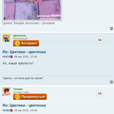
е
Циния Захара лососево - розовая
glowworm
Обучаемый
Re: Цветики - цветочки
Н
#2479
09 авг 2021, 17:04
е
п
Ах, какая прелесть!
р
о
ч
и
т
"Цветы - остатки рая на земле"
а
н
н
Тамара
о
Хозяин сада
е
с
о
о
Re: Цветики - цветочки
б
щ
Н
#2480
09 авг 2021, 18:46
е
е