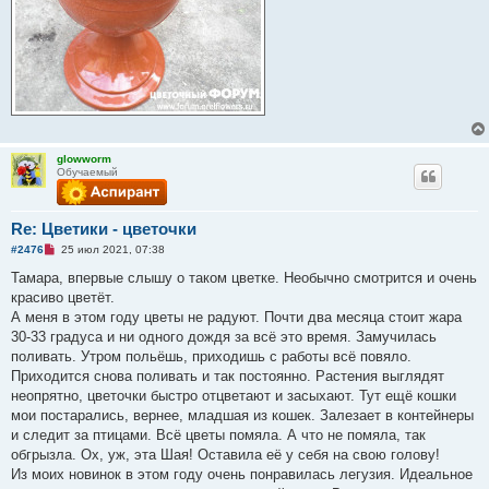
glowworm
Обучаемый
Re: Цветики - цветочки
Н
#2476
25 июл 2021, 07:38
е
п
Тамара, впервые слышу о таком цветке. Необычно смотрится и очень
р
красиво цветёт.
о
ч
А меня в этом году цветы не радуют. Почти два месяца стоит жара
и
30-33 градуса и ни одного дождя за всё это время. Замучилась
т
а
поливать. Утром польёшь, приходишь с работы всё повяло.
н
Приходится снова поливать и так постоянно. Растения выглядят
н
о
неопрятно, цветочки быстро отцветают и засыхают. Тут ещё кошки
е
мои постарались, вернее, младшая из кошек. Залезает в контейнеры
с
о
и следит за птицами. Всё цветы помяла. А что не помяла, так
о
обгрызла. Ох, уж, эта Шая! Оставила её у себя на свою голову!
б
щ
Из моих новинок в этом году очень понравилась легузия. Идеальное
е