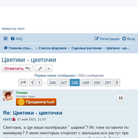
Цветочный форум.
эвакуатор орел
FAQ
Регистрация
Вход
Главная страница
Список форумов
Садовые растения
Цветики - цветочки
Цветики - цветочки
Ответить
Первое новое сообщение
• 2501 сообщение
Страница
248
из
251
1
246
247
248
249
250
251
Пред.
След.
…
Тамара
Хозяин сада
Re: Цветики - цветочки
Н
#2471
17 май 2021, 21:57
е
п
Светлана, а где ваши калибрашки " шарики"? Их тоже оставили по
р
минимуму? У меня некоторые хлорозят с малышни,все растут при
о
ч