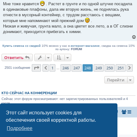
н
п
Мне тоже нравится
. Растет в грунте и по одной штучке посадила
и
р
е
в одинаковые плафоны, дала им вторую жизнь, не поднялась рука
о
ч
отнести в мусорный контейнер, с трудом расстаюсь с вещами,
и
которые мне напоминают мой прежний дом
.
т
а
Низкая и живучая, грунта мало, а она цветет все лето, а в ОГ слизни
н
донимают, приходится прибегать к химии.
н
о
е
с
Купить семена со скидкой
10% можно у нас в
интернет-магазине
, скидка на семена 10%
о
по купону:
FORUM
о
б
Ответить
щ
е
н
Страница
248
из
251
1
246
247
248
249
250
251
Пред.
С
2501 сообщение
…
и
е
Перейти
КТО СЕЙЧАС НА КОНФЕРЕНЦИИ
Сейчас этот форум просматривают: нет зарегистрированных пользователей и 4
гостя
Этот сайт использует cookies для
Главная страница
Список форумов
обеспечения своей корректной работы.
Конфиденциальность
|
Правила
Подробнее
Аналитика Ozon для продавцов