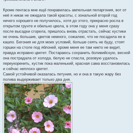
е
н
и
Кроме пентаса мне ещё понравилась ампельная пеларгония, вот от
е
неё я никак не ожидала такой красоты, с зональной второй год
ничего хорошего не получилось, хотя до этого, прекрасно росла в
открытом грунте и обильно цвела, в этом году она у меня сразу
после высадки сгорела, пришлось вновь отрастать, сейчас кустики
не очень большие, цветов немного, сожалею, что не посадила ее в
кашпо. Бегония не для моих условий, больше сеять не буду, стоят
горшки на столе под яблоней, кроме меня ее там никто не видит,
правда исправно цветет. Постараюсь сохранить боливийскую, весной
она пострадала от холода, белую не спасла, розовую удалось
переукоренить, кустик пока маленький, красная сама восстановилась
и сейчас неплохо цветет.
Самой устойчивой оказалась петуния, но и она в такую жару без
полива выдерживает только два дня.