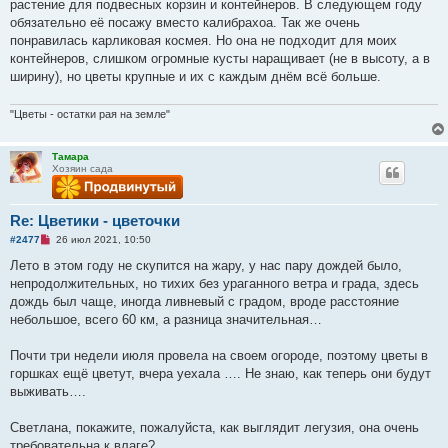
растение для подвесных корзин и контейнеров. В следующем году
н
и
обязательно её посажу вместо калибрахоа. Так же очень
е
понравилась карликовая космея. Но она не подходит для моих
контейнеров, слишком огромные кусты наращивает (не в высоту, а в
ширину), но цветы крупные и их с каждым днём всё больше.
"Цветы - остатки рая на земле"
Тамара
Хозяин сада
Re: Цветики - цветочки
Н
#2477
26 июл 2021, 10:50
е
п
Лето в этом году не скупится на жару, у нас пару дождей было,
р
непродолжительных, но тихих без ураганного ветра и града, здесь
о
ч
дождь был чаще, иногда ливневый с градом, вроде расстояние
и
небольшое, всего 60 км, а разница значительная…
т
а
н
Почти три недели июля провела на своем огороде, поэтому цветы в
н
о
горшках ещё цветут, вчера уехала …. Не знаю, как теперь они будут
е
выживать….
с
о
о
Светлана, покажите, пожалуйста, как выглядит легузия, она очень
б
щ
требовательна к влаге?