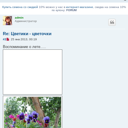
и
т
Купить семена со скидкой
10% можно у нас в
интернет-магазине
, скидка на семена 10%
а
по купону:
FORUM
н
н
admin
о
Администратор
е
с
о
о
Re: Цветики - цветочки
б
щ
Н
#2
25 янв 2013, 00:19
е
е
н
п
Воспоминание о лете.....
и
р
е
о
ч
и
т
а
н
н
о
е
с
о
о
б
щ
е
н
и
е