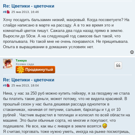
Re: Цветики - цветочки
Н
#8
25 янв 2013, 16:46
е
п
Хочу посадить бальзамин низкий, махровый. Когда посоветуете? На
р
слайде написано в марте на рассаду. А в то же время это и
о
ч
комнатный цветок пишут. Сажала два года назад прямо в землю.
и
Выросли до 50см. А на следующий год самосев был такой, что
т
а
пропалывала. Но такой мне не очень понравился. Не прищипывала.
н
Опыта в выращивании в домашних условиях нет.
н
о
е
с
Тамара
о
Хозяин сада
о
б
щ
е
Re: Цветики - цветочки
н
и
Н
#9
25 янв 2013, 18:04
е
е
п
Нина, у нас за 250 руб можно купить гейхеру, я за гвоздику не стала
р
бы платить такие деньги, может потому, что не видела красивой. В
о
ч
прошлый сезон у нас была дешевая рассада однолеток в
и
стаканчиках, начиная от петунии, сальвия, бархатцы и т.д от 10
т
а
рублей . Частник вырастил в теплицах и колесил по всей области на
н
машине. Это были обычные сорта, но многие и покупают, что
н
о
подешевле. Не все, как мы с января в земле возятся
е
Я считаю,торговать тоже нужно уметь, иногда на рынке посмотришь,
с