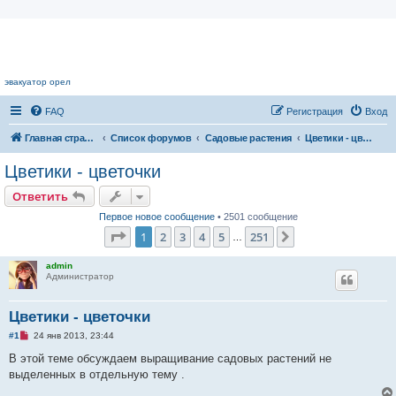
Цветочный форум.
эвакуатор орел
FAQ
Регистрация
Вход
Главная страница
Список форумов
Садовые растения
Цветики - цветочки
Цветики - цветочки
Ответить
Первое новое сообщение
• 2501 сообщение
Страница
1
из
251
1
2
3
4
5
251
След.
…
admin
Администратор
Цветики - цветочки
Н
#1
24 янв 2013, 23:44
е
п
В этой теме обсуждаем выращивание садовых растений не
р
выделенных в отдельную тему .
о
ч