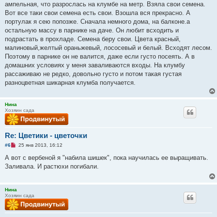
ампельная, что разрослась на клумбе на метр. Взяла свои семена.
е
о
ч
Вот все таки свои семена есть свои. Взошла вся прекрасно. А
и
портулак я сею попозже. Сначала немного дома, на балконе.а
т
а
остальную массу в парнике на даче. Он любит всходить и
н
подрастать в прохладе. Семена беру свои. Цвета красный,
н
о
малиновый,желтый ораньжевый, лососевый и белый. Всходят лесом.
е
Поэтому в парнике он не валится, даже если густо посеять. А в
с
о
домашних условиях у меня заваливаются входы. На клумбу
о
рассаживаю не редко, довольно густо и потом такая густая
б
щ
разноцветная шикарная клумба получается.
е
н
и
Нина
е
Хозяин сада
Re: Цветики - цветочки
Н
#6
25 янв 2013, 16:12
е
п
А вот с вербеной я "набила шишек", пока научилась ее выращивать.
р
Заливала. И растюхи погибали.
о
ч
и
т
Нина
а
Хозяин сада
н
н
о
е