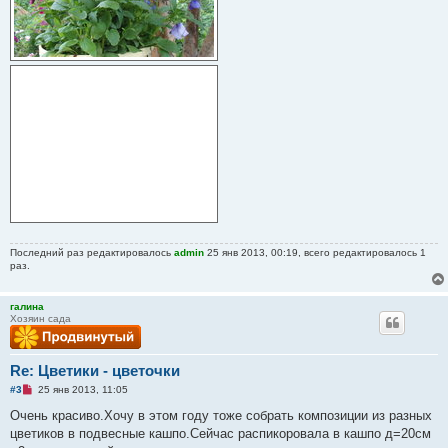
Последний раз редактировалось
admin
25 янв 2013, 00:19, всего редактировалось 1
раз.
галина
Хозяин сада
Re: Цветики - цветочки
Н
#3
25 янв 2013, 11:05
е
п
Очень красиво.Хочу в этом году тоже собрать композиции из разных
р
цветиков в подвесные кашпо.Сейчас распикоровала в кашпо д=20см
о