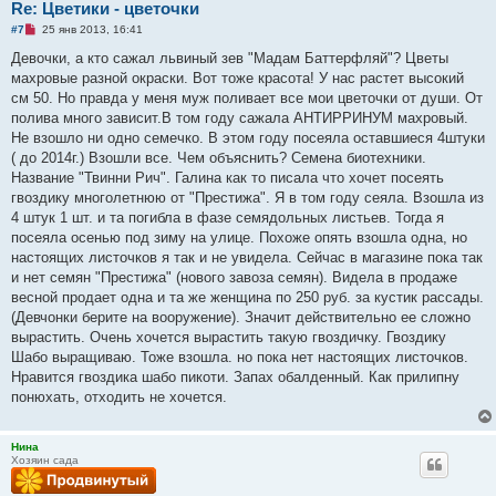
Re: Цветики - цветочки
с
о
Н
#7
25 янв 2013, 16:41
о
е
б
п
Девочки, а кто сажал львиный зев "Мадам Баттерфляй"? Цветы
щ
р
е
махровые разной окраски. Вот тоже красота! У нас растет высокий
о
н
ч
см 50. Но правда у меня муж поливает все мои цветочки от души. От
и
и
е
полива много зависит.В том году сажала АНТИРРИНУМ махровый.
т
а
Не взошло ни одно семечко. В этом году посеяла оставшиеся 4штуки
н
( до 2014г.) Взошли все. Чем объяснить? Семена биотехники.
н
о
Название "Твинни Рич". Галина как то писала что хочет посеять
е
гвоздику многолетнюю от "Престижа". Я в том году сеяла. Взошла из
с
о
4 штук 1 шт. и та погибла в фазе семядольных листьев. Тогда я
о
посеяла осенью под зиму на улице. Похоже опять взошла одна, но
б
щ
настоящих листочков я так и не увидела. Сейчас в магазине пока так
е
и нет семян "Престижа" (нового завоза семян). Видела в продаже
н
и
весной продает одна и та же женщина по 250 руб. за кустик рассады.
е
(Девчонки берите на вооружение). Значит действительно ее сложно
вырастить. Очень хочется вырастить такую гвоздичку. Гвоздику
Шабо выращиваю. Тоже взошла. но пока нет настоящих листочков.
Нравится гвоздика шабо пикоти. Запах обалденный. Как прилипну
понюхать, отходить не хочется.
Нина
Хозяин сада