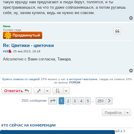
о
такую ерунду нам предлагают и люди берут, толпятся, и ты
о
пристраиваешься, на что то даже соблазняешься, а потом ругаешь
б
щ
себя, ну, зачем купила, ведь не нужно же совсем.
е
н
и
е
Нина
Хозяин сада
Re: Цветики - цветочки
Н
#10
25 янв 2013, 19:18
е
п
Абсолютно с Вами согласна, Тамара.
р
о
ч
и
т
Купить семена со скидкой
10% можно у нас в
интернет-магазине
, скидка на семена 10%
а
по купону:
FORUM
н
н
Ответить
о
е
с
Страница
1
из
251
1
2
3
4
5
251
След.
2501 сообщение
…
о
о
б
Перейти
щ
е
н
и
КТО СЕЙЧАС НА КОНФЕРЕНЦИИ
е
Сейчас этот форум просматривают: нет зарегистрированных пользователей и 3