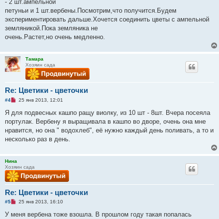
ч
- 2 шт.ампельной
и
петуньи и 1 шт.вербены.Посмотрим,что получится.Будем
т
а
экспериментировать дальше.Хочется соединить цветы с ампельной
н
земляникой.Пока земляника не
н
о
очень.Растет,но очень медленно.
е
с
о
о
Тамара
б
Хозяин сада
щ
е
н
и
Re: Цветики - цветочки
е
Н
#4
25 янв 2013, 12:01
е
п
Я для подвесных кашпо ращу виолку, из 10 шт - 8шт. Вчера посеяла
р
портулак. Вербену я выращивала в кашпо во дворе, очень она мне
о
ч
нравится, но она " водохлеб", её нужно каждый день поливать, а то и
и
несколько раз в день.
т
а
н
н
Нина
о
Хозяин сада
е
с
о
о
Re: Цветики - цветочки
б
щ
Н
#5
25 янв 2013, 16:10
е
е
н
п
У меня вербена тоже взошла. В прошлом году такая попалась
и
р