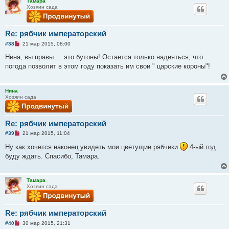
Тамара
а
Хозяин сада
н
н
о
е
Re: рябчик императорский
с
о
Н
#38
21 мар 2015, 08:00
о
е
б
п
Нина, вы правы.... это бутоны! Остается только надеяться, что
щ
р
е
погода позволит в этом году показать им свои " царские короны"!
о
н
ч
и
и
е
т
Нина
а
Хозяин сада
н
н
о
е
Re: рябчик императорский
с
о
Н
#39
21 мар 2015, 11:04
о
е
б
п
Ну как хочется наконец увидеть мои цветущие рябчики
4-ый год
щ
р
е
буду ждать. Спасибо, Тамара.
о
н
ч
и
и
е
т
Тамара
а
Хозяин сада
н
н
о
е
Re: рябчик императорский
с
о
Н
#40
30 мар 2015, 21:31
о
е