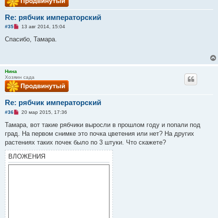
о
е
Re: рябчик императорский
с
о
Н
#35
13 авг 2014, 15:04
о
е
б
п
Спасибо, Тамара.
щ
р
е
о
н
ч
и
и
е
т
Нина
а
Хозяин сада
н
н
о
е
Re: рябчик императорский
с
о
Н
#36
20 мар 2015, 17:36
о
е
б
п
Тамара, вот такие рябчики выросли в прошлом году и попали под
щ
р
е
град. На первом снимке это почка цветения или нет? На других
о
н
ч
растениях таких почек было по 3 штуки. Что скажете?
и
и
е
т
ВЛОЖЕНИЯ
а
н
н
о
е
с
о
о
б
щ
е