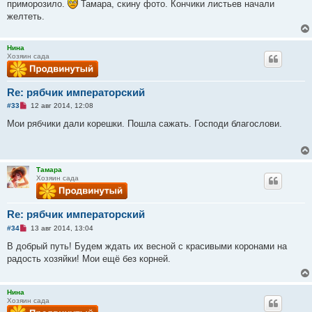
приморозило.
Тамара, скину фото. Кончики листьев начали
н
о
желтеть.
е
с
о
о
Нина
б
Хозяин сада
щ
е
н
и
Re: рябчик императорский
е
Н
#33
12 авг 2014, 12:08
е
п
Мои рябчики дали корешки. Пошла сажать. Господи благослови.
р
о
ч
и
т
Тамара
а
Хозяин сада
н
н
о
е
Re: рябчик императорский
с
о
Н
#34
13 авг 2014, 13:04
о
е
б
п
В добрый путь! Будем ждать их весной с красивыми коронами на
щ
р
е
радость хозяйки! Мои ещё без корней.
о
н
ч
и
и
е
т
Нина
а
Хозяин сада
н
н