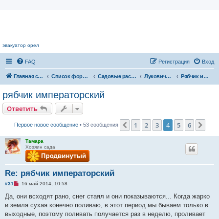
Цветочный форум.
эвакуатор орел
FAQ
Регистрация
Вход
Главная страница
Список форумов
Садовые растения
Луковичные растения
Рябчик императорский
рябчик императорский
Ответить
1
2
3
4
5
6
Пред.
Сле
Первое новое сообщение
• 53 сообщения
Тамара
Хозяин сада
Re: рябчик императорский
Н
#31
16 май 2014, 10:58
е
п
Да, они всходят рано, снег стаял и они показываются... Когда жарко
р
и земля сухая конечно поливаю, в этот период мы бываем только в
о
ч
выходные, поэтому поливать получается раз в неделю, проливает
и