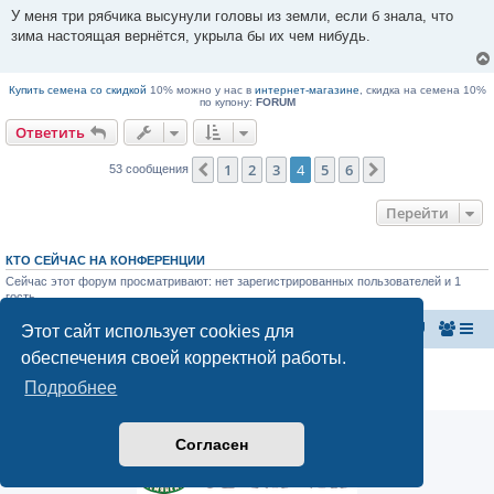
б
п
У меня три рябчика высунули головы из земли, если б знала, что
щ
р
е
зима настоящая вернётся, укрыла бы их чем нибудь.
о
н
ч
и
и
е
т
Купить семена со скидкой
10% можно у нас в
интернет-магазине
, скидка на семена 10%
а
по купону:
FORUM
н
н
Ответить
о
е
с
1
2
3
4
5
6
Пред.
След.
53 сообщения
о
о
б
Перейти
щ
е
н
и
КТО СЕЙЧАС НА КОНФЕРЕНЦИИ
е
Сейчас этот форум просматривают: нет зарегистрированных пользователей и 1
гость
Этот сайт использует cookies для
Главная страница
Список форумов
обеспечения своей корректной работы.
Конфиденциальность
|
Правила
Подробнее
Аналитика Ozon для продавцов
Согласен