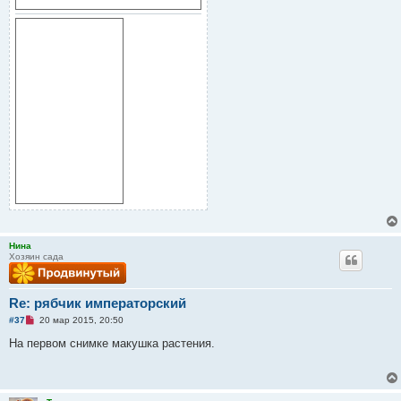
н
и
е
Нина
Хозяин сада
Re: рябчик императорский
Н
#37
20 мар 2015, 20:50
е
п
На первом снимке макушка растения.
р
о
ч
и
т