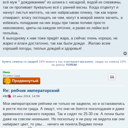
всё муж " дождеванием" из шланга с насадкой, водой из скважины,
т
а
так он проливает буквально всё с ранней весны. Когда отцветут и
н
начнут листья желтеть, на них набрасываю пленку, так как корни
н
о
отмирают, влагу поглощать не чем, могут в мокрой земле загнить, а
е
избежать попадание на них воды при таком поливе просто
с
о
невозможно, цветы на каждом пяточке, а разве из лейки всё
о
польёшь...
б
щ
К выходному к нам тоже придёт жара, а сейчас очень хорошо, не
е
жарко и влаги достаточно, так как были дожди . Желаю всем
н
и
хорошей погоды, теплых дождей и здоровья!
е
Купить семена со скидкой
10% можно у нас в
интернет-магазине
, скидка на семена 10%
по купону:
FORUM
Нина
Хозяин сада
Re: рябчик императорский
Н
#32
10 июн 2014, 14:59
е
п
Мои императорские рябчики не только не зацвели, но и остановились
р
в росте после града. А пишут, что они не боятся похолодания и даже
о
ч
временного снежного покрова. Так и сидят по 25-30 см. А почки были
и
даже на совсем низеньких. Но поскольку я ни разу не видела как они
т
а
набирают цвет, то увы.... ничего не поняла.Видимо почки
н