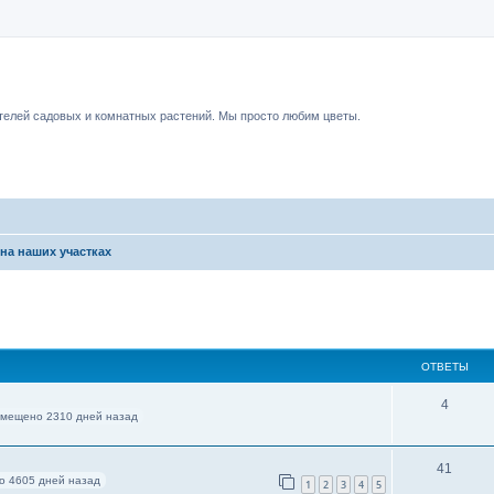
чный форум.
елей садовых и комнатных растений. Мы просто любим цветы.
на наших участках
ОТВЕТЫ
4
змещено 2310 дней назад
41
о 4605 дней назад
1
2
3
4
5