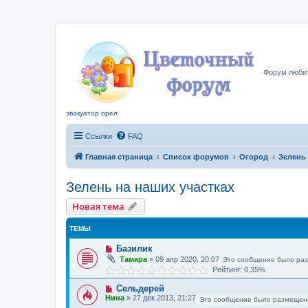
Цвето
Форум любит
эвакуатор орел
Ссылки
FAQ
Главная страница
Список форумов
Огород
Зелень 
Зелень на наших участках
Новая тема
ТЕМЫ
Базилик
Тамара
»
09 апр 2020, 20:07
Это сообщение было ра
Рейтинг: 0.35%
Сельдерей
Нина
»
27 дек 2013, 21:27
Это сообщение было размещен