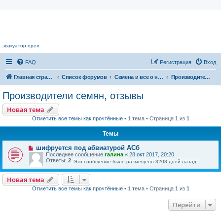
Цветочный форум.
эвакуатор орел
FAQ
Регистрация
Вход
Главная страница
Список форумов
Семена и все о них
Производители семян, отзывы
Производители семян, отзывы
Новая тема
Отметить все темы как прочтённые
• 1 тема • Страница
1
из
1
Темы
шифруется под абвиатурой АСб
Последнее сообщение
галина
«
28 окт 2017, 20:20
Ответы:
2
Это сообщение было размещено 3208 дней назад
Новая тема
Отметить все темы как прочтённые
• 1 тема • Страница
1
из
1
Перейти