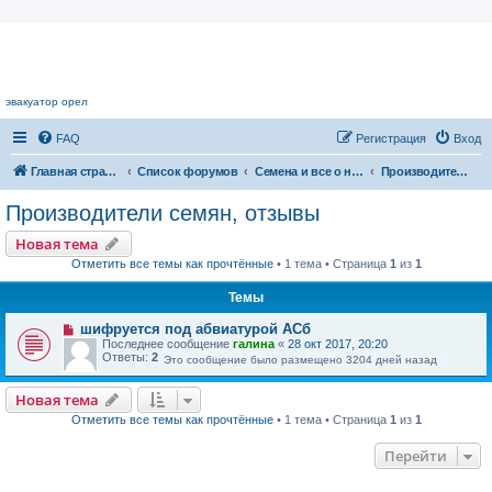
Цветочный форум.
эвакуатор орел
FAQ
Регистрация
Вход
Главная страница
Список форумов
Семена и все о них
Производители семян, отзывы
Производители семян, отзывы
Новая тема
Отметить все темы как прочтённые
• 1 тема • Страница
1
из
1
Темы
шифруется под абвиатурой АСб
Последнее сообщение
галина
«
28 окт 2017, 20:20
Ответы:
2
Это сообщение было размещено 3204 дней назад
Новая тема
Отметить все темы как прочтённые
• 1 тема • Страница
1
из
1
Перейти