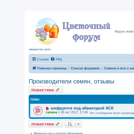
Цвето
Форум любит
эвакуатор орел
Ссылки
FAQ
Главная страница
Список форумов
Семена и все о н
Производители семян, отзывы
Новая тема
ТЕМЫ
шифруется под абвиатурой АСб
галина
»
28 окт 2017, 17:40
Это сообщение было размеще
Новая тема
Вернуться к списку форумов