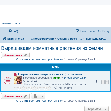
Цветочный форум.
эвакуатор орел
FAQ
Регистрация
Вход
Главная страница
Список форумов
Семена и все о них
Выращиваем комнатные растения из семян
Выращиваем комнатные растения из семян
Новая тема
Отметить все темы как прочтённые
• 1 тема • Страница
1
из
1
Темы
Выращиваем мирт из семян (фото отчет)...
Последнее сообщение
admin
«
14 сен 2020, 16:34
Ответы:
19
1
2
Это сообщение было размещено 5459 дней назад
Рейтинг: 0.35%
Новая тема
Отметить все темы как прочтённые
• 1 тема • Страница
1
из
1
Перейти