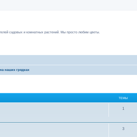
чный форум.
елей садовых и комнатных растений. Мы просто любим цветы.
на наших грядках
ТЕМЫ
1
3