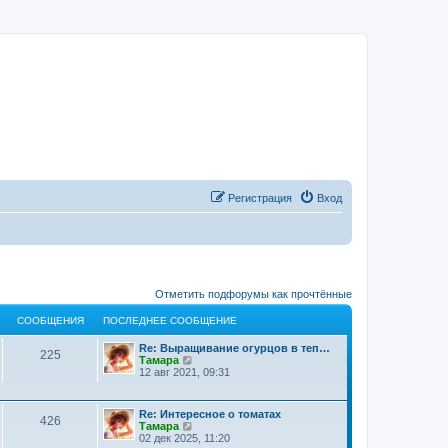
Регистрация
Вход
Отметить подфорумы как прочтённые
СООБЩЕНИЯ
ПОСЛЕДНЕЕ СООБЩЕНИЕ
Re: Выращивание огурцов в теп…
225
П
Тамара
е
12 авг 2021, 09:31
р
е
й
Re: Интересное о томатах
т
426
П
Тамара
и
е
02 дек 2025, 11:20
к