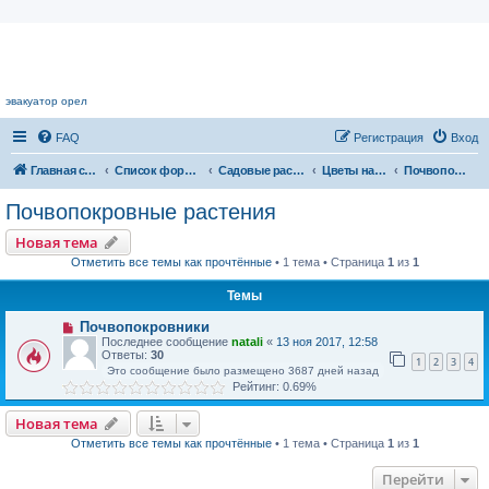
Цветочный форум.
эвакуатор орел
FAQ
Регистрация
Вход
Главная страница
Список форумов
Садовые растения
Цветы нашего сада
Почвопокровные растения
Почвопокровные растения
Новая тема
Отметить все темы как прочтённые
• 1 тема • Страница
1
из
1
Темы
Почвопокровники
Последнее сообщение
natali
«
13 ноя 2017, 12:58
Ответы:
30
1
2
3
4
Это сообщение было размещено 3687 дней назад
Рейтинг: 0.69%
Новая тема
Отметить все темы как прочтённые
• 1 тема • Страница
1
из
1
Перейти