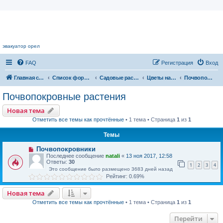
Цветочный форум.
эвакуатор орел
FAQ
Регистрация
Вход
Главная страница
Список форумов
Садовые растения
Цветы нашего сада
Почвопокровные растения
Почвопокровные растения
Новая тема
Отметить все темы как прочтённые
• 1 тема • Страница
1
из
1
Темы
Почвопокровники
Последнее сообщение
natali
«
13 ноя 2017, 12:58
Ответы:
30
1
2
3
4
Это сообщение было размещено 3683 дней назад
Рейтинг: 0.69%
Новая тема
Отметить все темы как прочтённые
• 1 тема • Страница
1
из
1
Перейти