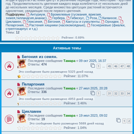
ягоды и фрукты.Растения цветут в различные периоды года, некоторые - круглый
год. Продолжительность цветения каждого вида колеблется от нескольких дней
до нескольких месяцев. Среди множества цветущих растений встречаются
однолетние, увядающие после первого цветения.
Подфорумы:
Антуриум
,
Бромелевые (гусмания, вриезия,
эхмея,тилландсия,ананас)
,
Гербера
,
Гибискус
,
Роза
,
Каланхое
,
Цикламен
,
Глоксиния
,
Бегония
,
Кактусы и суккуленты
,
Орхидеи
,
Пеларгония
,
Растения хищники (насекомоядные)
,
Геснериевые (фиалки,
стрептокарпус и т.д.)
Темы:
12
Рейтинг: 0.69%
Активные темы
Бегония из семян.
Последнее сообщение
Тамара
«
09 окт 2025, 16:37
Ответы:
474
1
45
46
47
48
…
Это сообщение было размещено 5325 дней назад
Рейтинг: 11.07%
Пеларгония
Последнее сообщение
Тамара
«
27 июл 2025, 20:28
Ответы:
336
1
31
32
33
34
…
Это сообщение было размещено 4953 дней назад
Рейтинг: 3.46%
Цикламен
Последнее сообщение
Тамара
«
19 июл 2023, 09:02
Ответы:
19
1
2
Это сообщение было размещено 5689 дней назад
Рейтинг: 1.04%