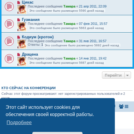
Цикас
Последнее сообщение
Тамара
«
21 апр 2011, 22:09
Это сообщение было размещено 5590 дней назад
Гузмания
Последнее сообщение
Тамара
«
07 фев 2011, 15:57
Это сообщение было размещено 5663 дней назад
Кодиум (кротон)
Последнее сообщение
Тамара
«
31 янв 2011, 16:57
Ответы:
1
Это сообщение было размещено 5692 дней назад
Драцена
Последнее сообщение
Тамара
«
14 янв 2011, 19:42
Это сообщение было размещено 5687 дней назад
Перейти
КТО СЕЙЧАС НА КОНФЕРЕНЦИИ
Сейчас этот форум просматривают: нет зарегистрированных пользователей и 2
гостя
Этот сайт использует cookies для
Главная страница
Список форумов
обеспечения своей корректной работы.
Конфиденциальность
|
Правила
Подробнее
Аналитика Ozon для продавцов