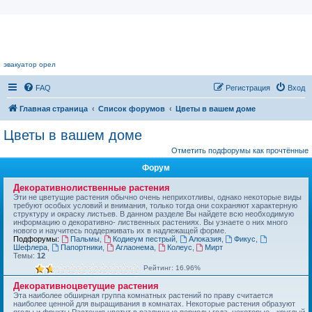
Цветочный форум.
эвакуатор орел
FAQ
Регистрация
Вход
Главная страница
Список форумов
Цветы в вашем доме
Цветы в вашем доме
Отметить подфорумы как прочтённые
Форум
Декоративнолиственные растения
Эти не цветущие растения обычно очень неприхотливы, однако некоторые виды
требуют особых условий и внимания, только тогда они сохраняют характерную
структуру и окраску листьев. В данном разделе Вы найдете всю необходимую
информацию о декоративно- лиственных растениях. Вы узнаете о них много
нового и научитесь поддерживать их в надлежащей форме.
Подфорумы:
Пальмы
,
Кодиеум пестрый
,
Алоказия
,
Фикус
,
Шефлера
,
Папортники
,
Аглаонема
,
Колеус
,
Мирт
Темы:
12
Рейтинг: 16.96%
Декоративноцветущие растения
Эта наиболее обширная группа комнатных растений по праву считается
наиболее ценной для выращивания в комнатах. Некоторые растения образуют