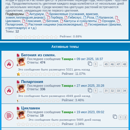
ягоды и фрукты.Растения цветут в различные периоды года, некоторые - круглый
год. Продолжительность цветения каждого вида колеблется от нескольких дней
до нескольких месяцев. Среди множества цветущих растений встречаются
однолетние, увядающие после первого цветения.
Подфорумы:
Антуриум
,
Бромелевые (гусмания, вриезия,
эхмея,тилландсия,ананас)
,
Гербера
,
Гибискус
,
Роза
,
Каланхое
,
Цикламен
,
Глоксиния
,
Бегония
,
Кактусы и суккуленты
,
Орхидеи
,
Пеларгония
,
Растения хищники (насекомоядные)
,
Геснериевые (фиалки,
стрептокарпус и т.д.)
Темы:
12
Рейтинг: 0.69%
Активные темы
Бегония из семян.
Последнее сообщение
Тамара
«
09 окт 2025, 16:37
Ответы:
474
1
45
46
47
48
…
Это сообщение было размещено 5321 день назад
Рейтинг: 11.07%
Пеларгония
Последнее сообщение
Тамара
«
27 июл 2025, 20:28
Ответы:
336
1
31
32
33
34
…
Это сообщение было размещено 4949 дней назад
Рейтинг: 3.46%
Цикламен
Последнее сообщение
Тамара
«
19 июл 2023, 09:02
Ответы:
19
1
2
Это сообщение было размещено 5685 дней назад
Рейтинг: 1.04%