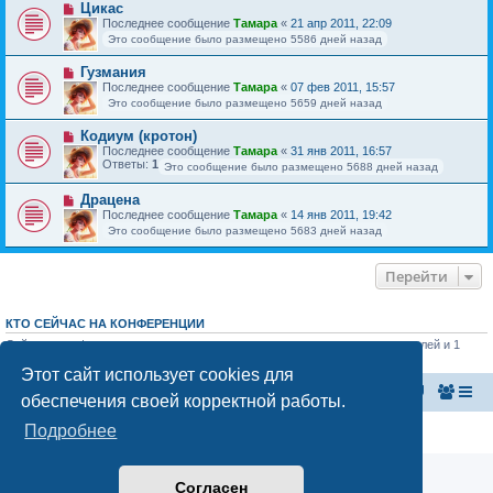
Цикас
Последнее сообщение
Тамара
«
21 апр 2011, 22:09
Это сообщение было размещено 5586 дней назад
Гузмания
Последнее сообщение
Тамара
«
07 фев 2011, 15:57
Это сообщение было размещено 5659 дней назад
Кодиум (кротон)
Последнее сообщение
Тамара
«
31 янв 2011, 16:57
Ответы:
1
Это сообщение было размещено 5688 дней назад
Драцена
Последнее сообщение
Тамара
«
14 янв 2011, 19:42
Это сообщение было размещено 5683 дней назад
Перейти
КТО СЕЙЧАС НА КОНФЕРЕНЦИИ
Сейчас этот форум просматривают: нет зарегистрированных пользователей и 1
гость
Этот сайт использует cookies для
Главная страница
Список форумов
обеспечения своей корректной работы.
Подробнее
Конфиденциальность
|
Правила
Согласен