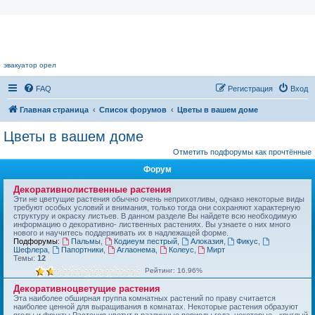
Цветочный форум.
эвакуатор орел
FAQ
Регистрация
Вход
Главная страница
Список форумов
Цветы в вашем доме
Цветы в вашем доме
Отметить подфорумы как прочтённые
Форум
Декоративнолиственные растения
Эти не цветущие растения обычно очень неприхотливы, однако некоторые виды
требуют особых условий и внимания, только тогда они сохраняют характерную
структуру и окраску листьев. В данном разделе Вы найдете всю необходимую
информацию о декоративно- лиственных растениях. Вы узнаете о них много
нового и научитесь поддерживать их в надлежащей форме.
Подфорумы:
Пальмы
,
Кодиеум пестрый
,
Алоказия
,
Фикус
,
Шефлера
,
Папортники
,
Аглаонема
,
Колеус
,
Мирт
Темы:
12
Рейтинг: 16.96%
Декоративноцветущие растения
Эта наиболее обширная группа комнатных растений по праву считается
наиболее ценной для выращивания в комнатах. Некоторые растения образуют