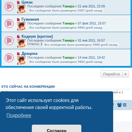
Цикас
Последнее сообщение
Тамара
«
21 апр 2011, 22:09
Это сообщение было размещено 5587 дней назад
Гузмания
Последнее сообщение
Тамара
«
07 фев 2011, 15:57
Это сообщение было размещено 5660 дней назад
Кодиум (кротон)
Последнее сообщение
Тамара
«
31 янв 2011, 16:57
Ответы:
1
Это сообщение было размещено 5689 дней назад
Драцена
Последнее сообщение
Тамара
«
14 янв 2011, 19:42
Это сообщение было размещено 5684 дней назад
Перейти
КТО СЕЙЧАС НА КОНФЕРЕНЦИИ
Сейчас этот форум просматривают: нет зарегистрированных пользователей и 1
гость
Этот сайт использует cookies для
Главная страница
Список форумов
обеспечения своей корректной работы.
Подробнее
Конфиденциальность
|
Правила
Согласен