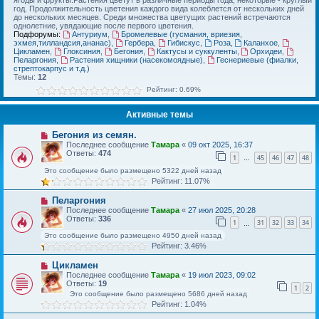
ягоды и фрукты.Растения цветут в различные периоды года, некоторые - круглый
год. Продолжительность цветения каждого вида колеблется от нескольких дней
до нескольких месяцев. Среди множества цветущих растений встречаются
однолетние, увядающие после первого цветения.
Подфорумы:
Антуриум
,
Бромелевые (гусмания, вриезия,
эхмея,тилландсия,ананас)
,
Гербера
,
Гибискус
,
Роза
,
Каланхое
,
Цикламен
,
Глоксиния
,
Бегония
,
Кактусы и суккуленты
,
Орхидеи
,
Пеларгония
,
Растения хищники (насекомоядные)
,
Геснериевые (фиалки,
стрептокарпус и т.д.)
Темы:
12
Рейтинг: 0.69%
Активные темы
Бегония из семян.
Последнее сообщение
Тамара
«
09 окт 2025, 16:37
Ответы:
474
1
45
46
47
48
…
Это сообщение было размещено 5322 дней назад
Рейтинг: 11.07%
Пеларгония
Последнее сообщение
Тамара
«
27 июл 2025, 20:28
Ответы:
336
1
31
32
33
34
…
Это сообщение было размещено 4950 дней назад
Рейтинг: 3.46%
Цикламен
Последнее сообщение
Тамара
«
19 июл 2023, 09:02
Ответы:
19
1
2
Это сообщение было размещено 5686 дней назад
Рейтинг: 1.04%