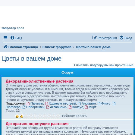
Цветочный форум.
эвакуатор орел
FAQ
Регистрация
Вход
Главная страница
Список форумов
Цветы в вашем доме
Цветы в вашем доме
Отметить подфорумы как прочтённые
Форум
Декоративнолиственные растения
Эти не цветущие растения обычно очень неприхотливы, однако некоторые виды
требуют особых условий и внимания, только тогда они сохраняют характерную
структуру и окраску листьев. В данном разделе Вы найдете всю необходимую
информацию о декоративно- лиственных растениях. Вы узнаете о них много
нового и научитесь поддерживать их в надлежащей форме.
Подфорумы:
Пальмы
,
Кодиеум пестрый
,
Алоказия
,
Фикус
,
Шефлера
,
Папортники
,
Аглаонема
,
Колеус
,
Мирт
Темы:
12
Рейтинг: 16.96%
Декоративноцветущие растения
Эта наиболее обширная группа комнатных растений по праву считается
наиболее ценной для выращивания в комнатах. Некоторые растения образуют