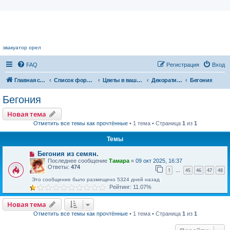
Цветочный форум.
эвакуатор орел
FAQ
Регистрация
Вход
Главная страница
Список форумов
Цветы в вашем доме
Декоративноцветущие растения
Бегония
Бегония
Новая тема
Отметить все темы как прочтённые
• 1 тема • Страница
1
из
1
Темы
Бегония из семян.
Последнее сообщение
Тамара
«
09 окт 2025, 16:37
Ответы:
474
1
45
46
47
48
…
Это сообщение было размещено 5324 дней назад
Рейтинг: 11.07%
Новая тема
Отметить все темы как прочтённые
• 1 тема • Страница
1
из
1