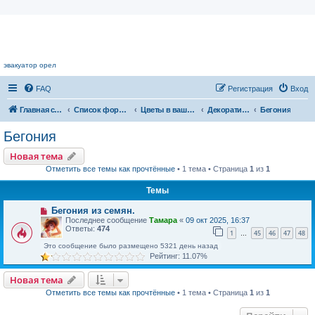
Цветочный форум.
эвакуатор орел
FAQ
Регистрация
Вход
Главная страница
Список форумов
Цветы в вашем доме
Декоративноцветущие растения
Бегония
Бегония
Новая тема
Отметить все темы как прочтённые
• 1 тема • Страница
1
из
1
Темы
Бегония из семян.
Последнее сообщение
Тамара
«
09 окт 2025, 16:37
Ответы:
474
1
45
46
47
48
…
Это сообщение было размещено 5321 день назад
Рейтинг: 11.07%
Новая тема
Отметить все темы как прочтённые
• 1 тема • Страница
1
из
1