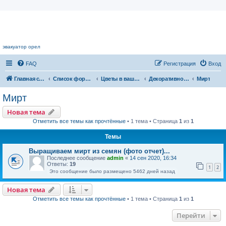
Цветочный форум.
эвакуатор орел
FAQ
Регистрация
Вход
Главная страница
Список форумов
Цветы в вашем доме
Декоративнолиственные растения
Мирт
Мирт
Новая тема
Отметить все темы как прочтённые
• 1 тема • Страница
1
из
1
Темы
Выращиваем мирт из семян (фото отчет)...
Последнее сообщение
admin
«
14 сен 2020, 16:34
Ответы:
19
1
2
Это сообщение было размещено 5462 дней назад
Новая тема
Отметить все темы как прочтённые
• 1 тема • Страница
1
из
1
Перейти