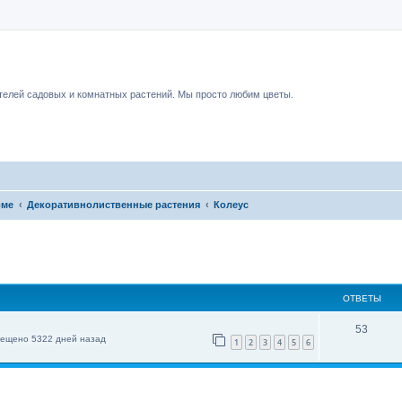
чный форум.
елей садовых и комнатных растений. Мы просто любим цветы.
оме
Декоративнолиственные растения
Колеус
ОТВЕТЫ
53
ещено 5322 дней назад
1
2
3
4
5
6