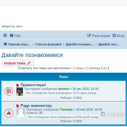
Цветочный форум.
эвакуатор орел
FAQ
Регистрация
Вход
Главная страница
Список форумов
Давайте познакомимся.
Давайте познакомимся
Давайте познакомимся
Новая тема
Отметить все темы как прочтённые
• 2 темы • Страница
1
из
1
Темы
Приветствую!
Последнее сообщение
dzottof
«
26 авг 2020, 14:34
Это сообщение было размещено 2171 день назад
Рейтинг: 0.69%
Рада знакомству.
Последнее сообщение
Татьяна
«
18 янв 2018, 19:42
Ответы:
37
1
2
3
4
Это сообщение было размещено 4156 дней назад
Рейтинг: 0.35%