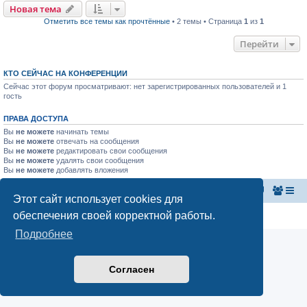
Новая тема
Отметить все темы как прочтённые
• 2 темы • Страница
1
из
1
Перейти
КТО СЕЙЧАС НА КОНФЕРЕНЦИИ
Сейчас этот форум просматривают: нет зарегистрированных пользователей и 1
гость
ПРАВА ДОСТУПА
Вы
не можете
начинать темы
Вы
не можете
отвечать на сообщения
Вы
не можете
редактировать свои сообщения
Вы
не можете
удалять свои сообщения
Вы
не можете
добавлять вложения
Главная страница
Список форумов
Этот сайт использует cookies для
обеспечения своей корректной работы.
Конфиденциальность
|
Правила
Подробнее
Согласен