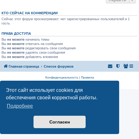
КТО СЕЙЧАС НА КОНФЕРЕНЦИИ
Сейчас этот форум просматривают: нет зарегистрированных пользователей и 1
гость
ПРАВА ДОСТУПА
Вы
не можете
начинать темы
Вы
не можете
отвечать на сообщения
Вы
не можете
редактировать свои сообщения
Вы
не можете
удалять свои сообщения
Вы
не можете
добавлять вложения
Главная страница
Список форумов
Конфиденциальность
|
Правила
Аналитика Ozon для продавцов
Этот сайт использует cookies для
обеспечения своей корректной работы.
Подробнее
Согласен