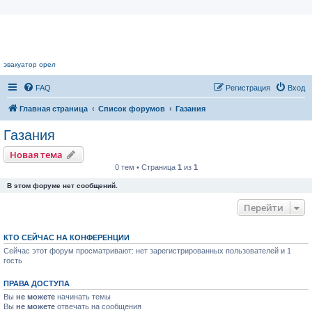
Цветочный форум.
эвакуатор орел
FAQ
Регистрация
Вход
Главная страница
Список форумов
Газания
Газания
Новая тема
0 тем • Страница
1
из
1
В этом форуме нет сообщений.
Перейти
КТО СЕЙЧАС НА КОНФЕРЕНЦИИ
Сейчас этот форум просматривают: нет зарегистрированных пользователей и 1
гость
ПРАВА ДОСТУПА
Вы
не можете
начинать темы
Вы
не можете
отвечать на сообщения