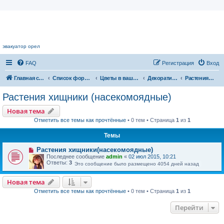
Цветочный форум.
эвакуатор орел
FAQ
Регистрация
Вход
Главная страница
Список форумов
Цветы в вашем доме
Декоративноцветущие растения
Растения хищники (насекомоядные)
Растения хищники (насекомоядные)
Новая тема
Отметить все темы как прочтённые
• 0 тем • Страница
1
из
1
Темы
Растения хищники(насекомоядные)
Последнее сообщение
admin
«
02 июл 2015, 10:21
Ответы:
3
Это сообщение было размещено 4054 дней назад
Новая тема
Отметить все темы как прочтённые
• 0 тем • Страница
1
из
1
Перейти