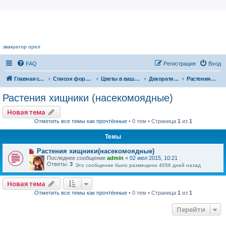
Цветочный форум.
эвакуатор орел
FAQ
Регистрация
Вход
Главная страница
Список форумов
Цветы в вашем доме
Декоративноцветущие растения
Растения хищники (насекомоядные)
Растения хищники (насекомоядные)
Новая тема
Отметить все темы как прочтённые
• 0 тем • Страница
1
из
1
Темы
Растения хищники(насекомоядные)
Последнее сообщение
admin
«
02 июл 2015, 10:21
Ответы:
3
Это сообщение было размещено 4056 дней назад
Новая тема
Отметить все темы как прочтённые
• 0 тем • Страница
1
из
1
Перейти