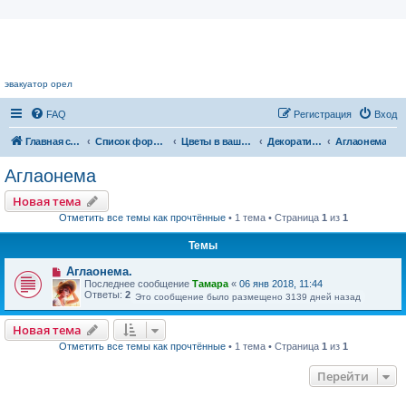
Цветочный форум.
эвакуатор орел
FAQ
Регистрация
Вход
Главная страница
Список форумов
Цветы в вашем доме
Декоративнолиственные растения
Аглаонема
Аглаонема
Новая тема
Отметить все темы как прочтённые
• 1 тема • Страница
1
из
1
Темы
Аглаонема.
Последнее сообщение
Тамара
«
06 янв 2018, 11:44
Ответы:
2
Это сообщение было размещено 3139 дней назад
Новая тема
Отметить все темы как прочтённые
• 1 тема • Страница
1
из
1
Перейти