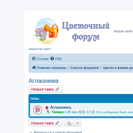
Цвето
Форум любит
эвакуатор орел
Ссылки
FAQ
Главная страница
Список форумов
Цветы в вашем д
Аглаонема
Новая тема
ТЕМЫ
Аглаонема.
Тамара
»
05 янв 2018, 17:19
Это сообщение было ра
Новая тема
Вернуться к списку форумов