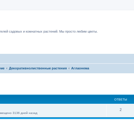
чный форум.
елей садовых и комнатных растений. Мы просто любим цветы.
оме
Декоративнолиственные растения
Аглаонема
ОТВЕТЫ
2
змещено 3136 дней назад