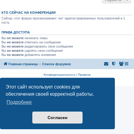
КТО СЕЙЧАС НА КОНФЕРЕНЦИИ
Сейчас этот форум просматривают: нет зарегистрированных пользователей и 1
гость
ПРАВА ДОСТУПА
Вы
не можете
начинать темы
Вы
не можете
отвечать на сообщения
Вы
не можете
редактировать свои сообщения
Вы
не можете
удалять свои сообщения
Вы
не можете
добавлять вложения
Главная страница
Список форумов
Конфиденциальность
|
Правила
Аналитика Ozon для продавцов
Этот сайт использует cookies для
обеспечения своей корректной работы.
Подробнее
Согласен