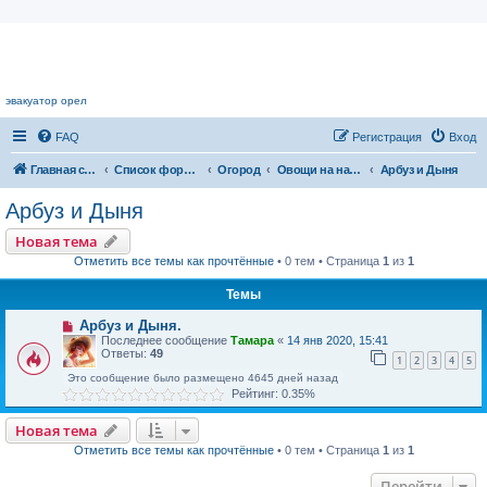
Цветочный форум.
эвакуатор орел
FAQ
Регистрация
Вход
Главная страница
Список форумов
Огород
Овощи на наших грядках
Арбуз и Дыня
Арбуз и Дыня
Новая тема
Отметить все темы как прочтённые
• 0 тем • Страница
1
из
1
Темы
Арбуз и Дыня.
Последнее сообщение
Тамара
«
14 янв 2020, 15:41
Ответы:
49
1
2
3
4
5
Это сообщение было размещено 4645 дней назад
Рейтинг: 0.35%
Новая тема
Отметить все темы как прочтённые
• 0 тем • Страница
1
из
1
Перейти