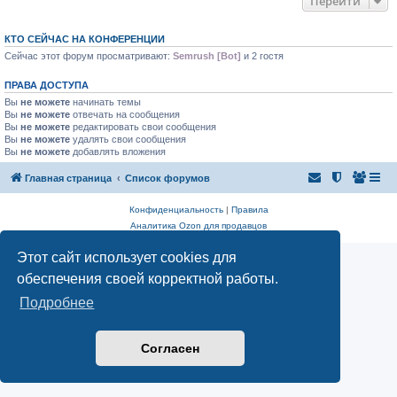
Перейти
КТО СЕЙЧАС НА КОНФЕРЕНЦИИ
Сейчас этот форум просматривают:
Semrush [Bot]
и 2 гостя
ПРАВА ДОСТУПА
Вы
не можете
начинать темы
Вы
не можете
отвечать на сообщения
Вы
не можете
редактировать свои сообщения
Вы
не можете
удалять свои сообщения
Вы
не можете
добавлять вложения
Главная страница
Список форумов
Конфиденциальность
|
Правила
Аналитика Ozon для продавцов
Этот сайт использует cookies для
обеспечения своей корректной работы.
Подробнее
Согласен