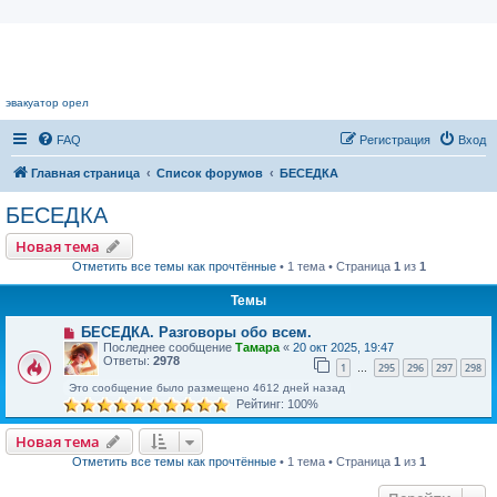
Цветочный форум.
эвакуатор орел
FAQ
Регистрация
Вход
Главная страница
Список форумов
БЕСЕДКА
БЕСЕДКА
Новая тема
Отметить все темы как прочтённые
• 1 тема • Страница
1
из
1
Темы
БЕСЕДКА. Разговоры обо всем.
Последнее сообщение
Тамара
«
20 окт 2025, 19:47
Ответы:
2978
1
295
296
297
298
…
Это сообщение было размещено 4612 дней назад
Рейтинг: 100%
Новая тема
Отметить все темы как прочтённые
• 1 тема • Страница
1
из
1