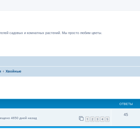
чный форум.
елей садовых и комнатных растений. Мы просто любим цветы.
я
Хвойные
ОТВЕТЫ
45
ещено 4650 дней назад
1
2
3
4
5