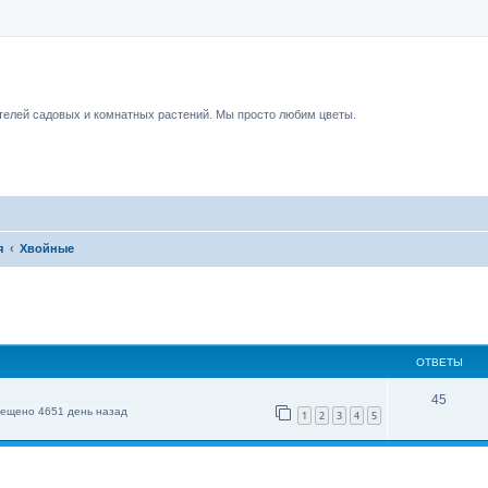
чный форум.
елей садовых и комнатных растений. Мы просто любим цветы.
я
Хвойные
ОТВЕТЫ
45
ещено 4651 день назад
1
2
3
4
5