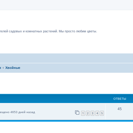
чный форум.
елей садовых и комнатных растений. Мы просто любим цветы.
я
Хвойные
ОТВЕТЫ
45
ещено 4653 дней назад
1
2
3
4
5