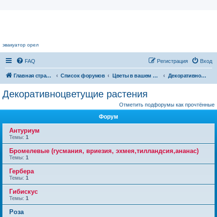
Цветочный форум.
эвакуатор орел
FAQ
Регистрация
Вход
Главная страница
Список форумов
Цветы в вашем доме
Декоративноцветущие растения
Декоративноцветущие растения
Отметить подфорумы как прочтённые
Форум
Антуриум
Темы:
1
Бромелевые (гусмания, вриезия, эхмея,тилландсия,ананас)
Темы:
1
Гербера
Темы:
1
Гибискус
Темы:
1
Роза