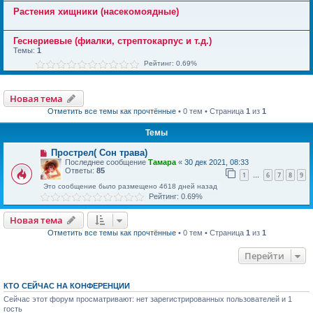
Растения хищники (насекомоядные)
Геснериевые (фиалки, стрептокарпус и т.д.)
Темы:
1
Рейтинг: 0.69%
Новая тема
Отметить все темы как прочтённые
• 0 тем • Страница
1
из
1
Темы
Прострел( Сон трава)
Последнее сообщение
Тамара
«
30 дек 2021, 08:33
Ответы:
85
1
6
7
8
9
…
Это сообщение было размещено 4618 дней назад
Рейтинг: 0.69%
Новая тема
Отметить все темы как прочтённые
• 0 тем • Страница
1
из
1
Перейти
КТО СЕЙЧАС НА КОНФЕРЕНЦИИ
Сейчас этот форум просматривают: нет зарегистрированных пользователей и 1
гость