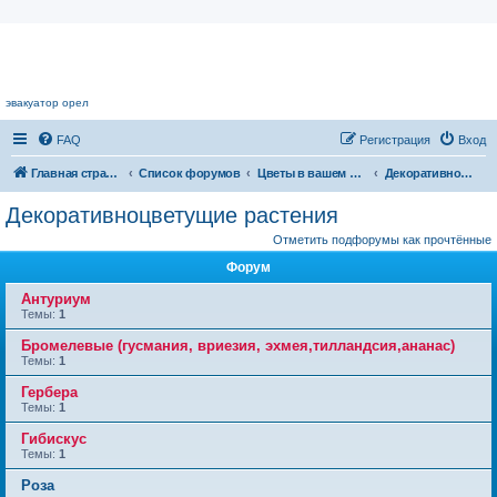
Цветочный форум.
эвакуатор орел
FAQ
Регистрация
Вход
Главная страница
Список форумов
Цветы в вашем доме
Декоративноцветущие растения
Декоративноцветущие растения
Отметить подфорумы как прочтённые
Форум
Антуриум
Темы:
1
Бромелевые (гусмания, вриезия, эхмея,тилландсия,ананас)
Темы:
1
Гербера
Темы:
1
Гибискус
Темы:
1
Роза