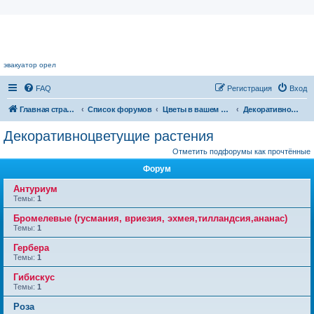
Цветочный форум.
эвакуатор орел
FAQ
Регистрация
Вход
Главная страница
Список форумов
Цветы в вашем доме
Декоративноцветущие растения
Декоративноцветущие растения
Отметить подфорумы как прочтённые
Форум
Антуриум
Темы:
1
Бромелевые (гусмания, вриезия, эхмея,тилландсия,ананас)
Темы:
1
Гербера
Темы:
1
Гибискус
Темы:
1
Роза