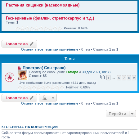
Растения хищники (насекомоядные)
Геснериевые (фиалки, стрептокарпус и т.д.)
Темы:
1
Рейтинг: 0.69%
Новая тема
Отметить все темы как прочтённые
• 0 тем • Страница
1
из
1
Темы
Прострел( Сон трава)
Последнее сообщение
Тамара
«
30 дек 2021, 08:33
Ответы:
85
1
6
7
8
9
…
Это сообщение было размещено 4621 день назад
Рейтинг: 0.69%
Новая тема
Отметить все темы как прочтённые
• 0 тем • Страница
1
из
1
Перейти
КТО СЕЙЧАС НА КОНФЕРЕНЦИИ
Сейчас этот форум просматривают: нет зарегистрированных пользователей и 1
гость