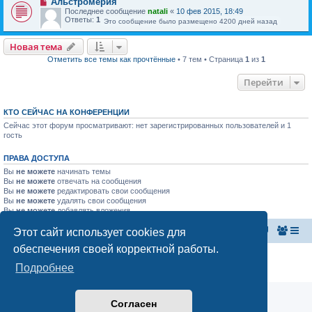
Альстромерия
Последнее сообщение
natali
«
10 фев 2015, 18:49
Ответы:
1
Это сообщение было размещено 4200 дней назад
Новая тема
Отметить все темы как прочтённые
• 7 тем • Страница
1
из
1
Перейти
КТО СЕЙЧАС НА КОНФЕРЕНЦИИ
Сейчас этот форум просматривают: нет зарегистрированных пользователей и 1
гость
ПРАВА ДОСТУПА
Вы
не можете
начинать темы
Вы
не можете
отвечать на сообщения
Вы
не можете
редактировать свои сообщения
Вы
не можете
удалять свои сообщения
Вы
не можете
добавлять вложения
Этот сайт использует cookies для
Главная страница
Список форумов
обеспечения своей корректной работы.
Конфиденциальность
|
Правила
Подробнее
Аналитика Ozon для продавцов
Согласен