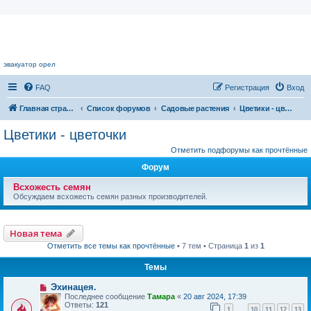
Цветочный форум.
эвакуатор орел
FAQ
Регистрация
Вход
Главная страница
Список форумов
Садовые растения
Цветики - цветочки
Цветики - цветочки
Отметить подфорумы как прочтённые
Форум
Всхожесть семян
Обсуждаем всхожесть семян разных производителей.
Новая тема
Отметить все темы как прочтённые
• 7 тем • Страница
1
из
1
Темы
Эхинацея.
Последнее сообщение
Тамара
«
20 авг 2024, 17:39
Ответы:
121
1
10
11
12
13
…