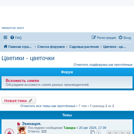
Цветочный форум.
эвакуатор орел
FAQ
Регистрация
Вход
Главная страница
Список форумов
Садовые растения
Цветики - цветочки
Цветики - цветочки
Отметить подфорумы как прочтённые
Форум
Всхожесть семян
Обсуждаем всхожесть семян разных производителей.
Новая тема
Отметить все темы как прочтённые
• 7 тем • Страница
1
из
1
Темы
Эхинацея.
Последнее сообщение
Тамара
«
20 авг 2024, 17:39
Ответы:
121
1
10
11
12
13
…