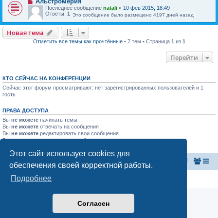
Альстромерия
Последнее сообщение
natali
«
10 фев 2015, 18:49
Ответы:
1
Это сообщение было размещено 4197 дней назад
Новая тема
Отметить все темы как прочтённые
• 7 тем • Страница
1
из
1
Перейти
КТО СЕЙЧАС НА КОНФЕРЕНЦИИ
Сейчас этот форум просматривают: нет зарегистрированных пользователей и 1
гость
ПРАВА ДОСТУПА
Вы
не можете
начинать темы
Вы
не можете
отвечать на сообщения
Вы
не можете
редактировать свои сообщения
Вы
не можете
удалять свои сообщения
Вы
не можете
добавлять вложения
Этот сайт использует cookies для
Главная страница
Список форумов
обеспечения своей корректной работы.
Подробнее
Конфиденциальность
|
Правила
Согласен