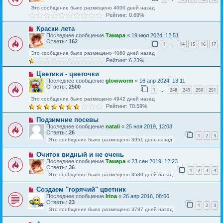
Это сообщение было размещено 4000 дней назад
Рейтинг: 0.69%
Краски лета
Последнее сообщение
Тамара
«
19 июл 2024, 12:51
Ответы:
162
1
14
15
16
17
…
Это сообщение было размещено 4060 дней назад
Рейтинг: 6.23%
Цветики - цветочки
Последнее сообщение
glowworm
«
16 апр 2024, 13:11
Ответы:
2500
1
248
249
250
251
…
Это сообщение было размещено 4942 дней назад
Рейтинг: 70.59%
Подзимние посевы
Последнее сообщение
natali
«
25 ноя 2019, 13:08
Ответы:
26
1
2
3
Это сообщение было размещено 3951 день назад
Очиток видный и не очень
Последнее сообщение
Тамара
«
23 сен 2019, 12:23
Ответы:
36
1
2
3
4
Это сообщение было размещено 3530 дней назад
Создаем "горячий" цветник
Последнее сообщение
Irina
«
26 апр 2016, 08:56
Ответы:
23
1
2
3
Это сообщение было размещено 3787 дней назад