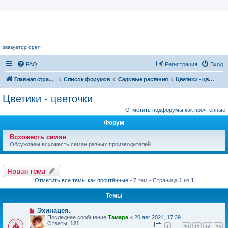
Цветочный форум.
эвакуатор орел
FAQ
Регистрация
Вход
Главная страница
Список форумов
Садовые растения
Цветики - цветочки
Цветики - цветочки
Отметить подфорумы как прочтённые
Форум
Всхожесть семян
Обсуждаем всхожесть семян разных производителей.
Новая тема
Отметить все темы как прочтённые
• 7 тем • Страница
1
из
1
Темы
Эхинацея.
Последнее сообщение
Тамара
«
20 авг 2024, 17:39
Ответы:
121
1
10
11
12
13
…