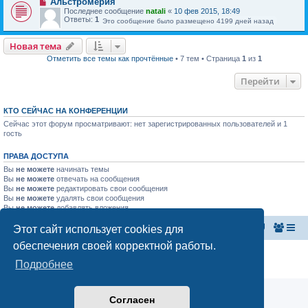
Альстромерия
Последнее сообщение
natali
«
10 фев 2015, 18:49
Ответы:
1
Это сообщение было размещено 4199 дней назад
Новая тема
Отметить все темы как прочтённые
• 7 тем • Страница
1
из
1
Перейти
КТО СЕЙЧАС НА КОНФЕРЕНЦИИ
Сейчас этот форум просматривают: нет зарегистрированных пользователей и 1
гость
ПРАВА ДОСТУПА
Вы
не можете
начинать темы
Вы
не можете
отвечать на сообщения
Вы
не можете
редактировать свои сообщения
Вы
не можете
удалять свои сообщения
Вы
не можете
добавлять вложения
Этот сайт использует cookies для
Главная страница
Список форумов
обеспечения своей корректной работы.
Конфиденциальность
|
Правила
Подробнее
Аналитика Ozon для продавцов
Согласен