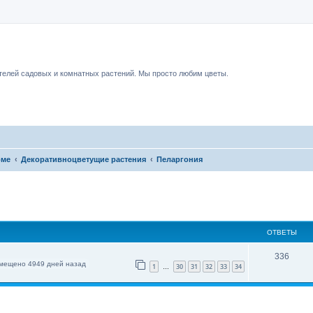
чный форум.
елей садовых и комнатных растений. Мы просто любим цветы.
оме
Декоративноцветущие растения
Пеларгония
ОТВЕТЫ
336
мещено 4949 дней назад
1
30
31
32
33
34
…