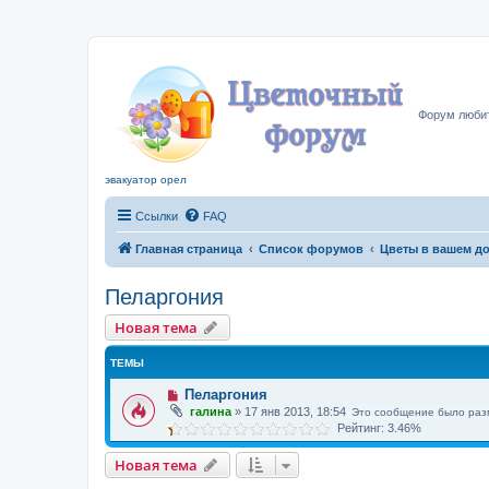
Цвето
Форум любит
эвакуатор орел
Ссылки
FAQ
Главная страница
Список форумов
Цветы в вашем д
Пеларгония
Новая тема
ТЕМЫ
Пеларгония
галина
»
17 янв 2013, 18:54
Это сообщение было раз
Рейтинг: 3.46%
Новая тема