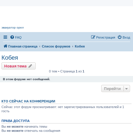
Цветочный форум.
эвакуатор орел
FAQ
Регистрация
Вход
Главная страница
Список форумов
Кобея
Кобея
Новая тема
0 тем • Страница
1
из
1
В этом форуме нет сообщений.
Перейти
КТО СЕЙЧАС НА КОНФЕРЕНЦИИ
Сейчас этот форум просматривают: нет зарегистрированных пользователей и 1
гость
ПРАВА ДОСТУПА
Вы
не можете
начинать темы
Вы
не можете
отвечать на сообщения