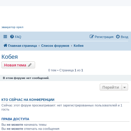
Цветочный форум.
эвакуатор орел
FAQ
Регистрация
Вход
Главная страница
Список форумов
Кобея
Кобея
Новая тема
0 тем • Страница
1
из
1
В этом форуме нет сообщений.
Перейти
КТО СЕЙЧАС НА КОНФЕРЕНЦИИ
Сейчас этот форум просматривают: нет зарегистрированных пользователей и 1
гость
ПРАВА ДОСТУПА
Вы
не можете
начинать темы
Вы
не можете
отвечать на сообщения