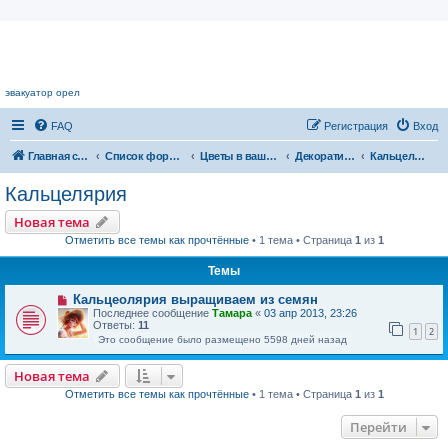
Цветочный форум.
эвакуатор орел
FAQ
Регистрация
Вход
Главная страница
Список форумов
Цветы в вашем доме
Декоративноцветущие растения
Кальцелярия
Кальцелярия
Новая тема
Отметить все темы как прочтённые
• 1 тема • Страница
1
из
1
Темы
Кальцеолярия выращиваем из семян
Последнее сообщение
Тамара
«
03 апр 2013, 23:26
Ответы:
11
1
2
Это сообщение было размещено 5598 дней назад
Новая тема
Отметить все темы как прочтённые
• 1 тема • Страница
1
из
1
Перейти