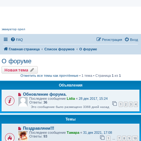
Цветочный форум.
эвакуатор орел
FAQ
Регистрация
Вход
Главная страница
Список форумов
О форуме
О форуме
Новая тема
Отметить все темы как прочтённые
• 1 тема • Страница
1
из
1
Объявления
Обновление форума.
Последнее сообщение
Lidia
«
28 дек 2017, 15:24
Ответы:
36
1
2
3
4
Это сообщение было размещено 3368 дней назад
Темы
Поздравляем!!!
Последнее сообщение
Тамара
«
31 дек 2021, 17:08
Ответы:
93
1
7
8
9
10
…