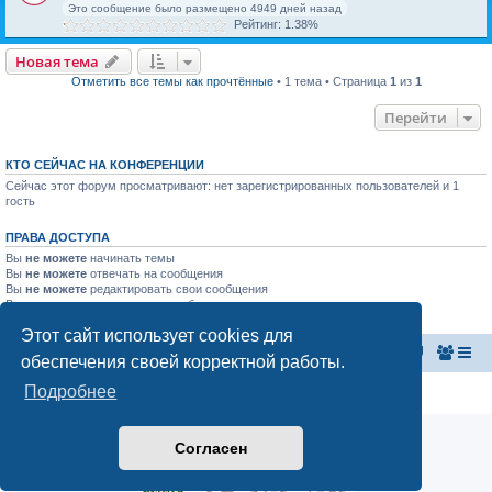
Это сообщение было размещено 4949 дней назад
Рейтинг: 1.38%
Новая тема
Отметить все темы как прочтённые
• 1 тема • Страница
1
из
1
Перейти
КТО СЕЙЧАС НА КОНФЕРЕНЦИИ
Сейчас этот форум просматривают: нет зарегистрированных пользователей и 1
гость
ПРАВА ДОСТУПА
Вы
не можете
начинать темы
Вы
не можете
отвечать на сообщения
Вы
не можете
редактировать свои сообщения
Вы
не можете
удалять свои сообщения
Вы
не можете
добавлять вложения
Этот сайт использует cookies для
Главная страница
Список форумов
обеспечения своей корректной работы.
Подробнее
Конфиденциальность
|
Правила
Согласен